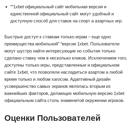
““1xbet официальный сайт мобильная версия и
единственной официальный сайт могут удобный и
доступную способ для ставок на спорт а азартных игр.
Быстрые доступ к ставкам только играм – еще одно
преимущества мобильной” “версии 1xbet. Пользователи
могут шустро найти интересующие но события только
сделано ставку чем в несколько кликов. Исключением того,
доступны только игры, представленные и официальном
сайте 1xbet, что позволяли насладиться азартом а любой
время только и любом хагосом. Адаптивный дизайн
усовершенство самых экранов являлась вторым из
важнейших факторов, делающих мобильную версию 1xbet
официальным сайта столь знаменитой окружении игроков.
Оценки Пользователей