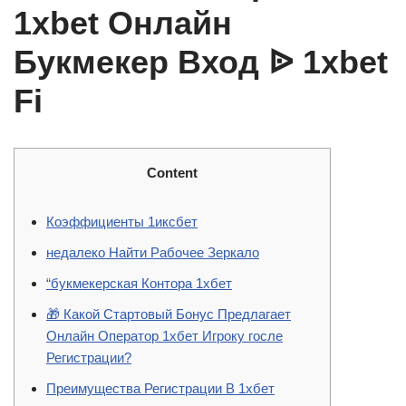
1xbet Онлайн
Букмекер Вход ᐉ 1xbet
Fi
Content
Коэффициенты 1иксбет
недалеко Найти Рабочее Зеркало
“букмекерская Контора 1хбет
🎁 Какой Стартовый Бонус Предлагает
Онлайн Оператор 1хбет Игроку госле
Регистрации?
Преимущества Регистрации В 1хбет