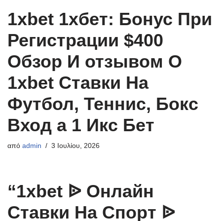
1xbet 1хбет: Бонус При
Регистрации $400
Обзор И отзывом О
1xbet Ставки На
Футбол, Теннис, Бокс
Вход а 1 Икс Бет
από
admin
3 Ιουλίου, 2026
“1xbet ᐉ Онлайн
Ставки На Спорт ᐉ