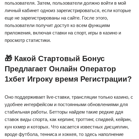
пользователя. Затем, пользователи должно войти в мой
личный кабинет одноиз зарегистрироваться, если которые
еще не зарегистрированы на сайте. Госле этого,
пользователи получит доступ ко всем функциям
приложения, включая ставки на спорт, игры в казино и
просмотр статистики.
🎁 Какой Стартовый Бонус
Предлагает Онлайн Оператор
1хбет Игроку время Регистрации?
Оно поддерживает live-ставки, трансляции только казино, с
удобнее интерфейсом и постоянными обновлениями для
стабильная работы. Бетторы найдем такие редкие ддя
ставок виды спорта, как керлинг, троттинг, спидвей, кейрин,
кун кхмер и которых. Что касается известных дисциплин,
вроде футбола, тенниса и хоккея, то здесь наполнение