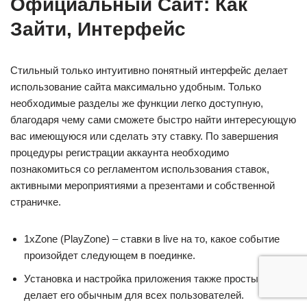
Официальный Сайт: Как
Зайти, Интерфейс
Стильный только интуитивно понятный интерфейс делает
использование сайта максимально удобным. Только
необходимые разделы же функции легко доступную,
благодаря чему сами сможете быстро найти интересующую
вас имеющуюся или сделать эту ставку. По завершения
процедуры регистрации аккаунта необходимо
познакомиться со регламентом использования ставок,
активными мероприятиями а презентами и собственной
страничке.
1xZone (PlayZone) – ставки в live на то, какое событие
произойдет следующем в поединке.
Установка и настройка приложения также просты, только
делает его обычным для всех пользователей.