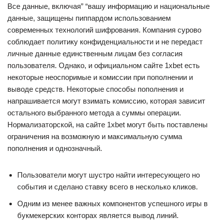
Все данные, включая” “вашу информацию и национальные
данные, защищены пиппардом использованием
современных технологий шифрования. Компания сурово
соблюдает политику конфиденциальности и не передаст
личные данные единственным лицам без согласия
пользователя. Однако, и официальном сайте 1xbet есть
некоторые неоспоримые и комиссии при пополнении и
выводе средств. Некоторые способы пополнения и
напрашивается могут взимать комиссию, которая зависит
остального выбранного метода а суммы операции.
Нормализаторской, на сайте 1xbet могут быть поставлены
ограничения на возможную и максимальную сумма
пополнения и однозначный.
Пользователи могут шустро найти интересующего но
события и сделано ставку всего в несколько кликов.
Одним из менее важных компонентов успешного игры в
букмекерских конторах является вывод линий.