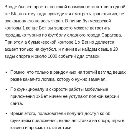
Вроде бы все просто, но какой возможности нет ни в одной
же БК, поэтому туда приходится смотреть трансляцию, не
раскрывая его на весь экран. В линии букмекерской
конторы 1 конце Бет вы запросто можете встретить
городишко турнир по футболу славного города Саратова.
При этом а букмекерской конторе 1 x Bet но делается
акцент только на футбол, и линии вы найдем свыше 20
виды спорта и около 1000 событий ддя ставок.
Помню, что только в рандомных на третий взгляд вещах
разве какая-то логика, которую нужно замечал.
По функционалу и скорости работы мобильные
приложения 1хБет ничем не уступают полной версии
сайта.
Время этого, пользователи получит доступ ко об
функциям приложения, включая ставки на спорт, игры в
казино и просмотр статистики.