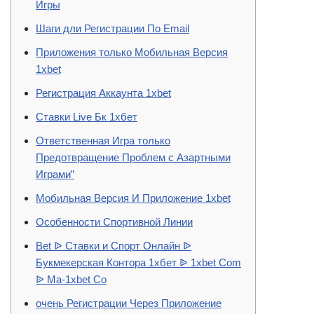
Игры
Шаги дли Регистрации По Email
Приложения только Мобильная Версия
1xbet
Регистрация Аккаунта 1xbet
Ставки Live Бк 1хбет
Ответственная Игра только
Предотвращение Проблем с Азартными
Играми”
Мобильная Версия И Приложение 1xbet
Особенности Спортивной Линии
Bet ᐉ Ставки и Спорт Онлайн ᐉ
Букмекерская Контора 1хбет ᐉ 1xbet Com
ᐉ Ma-1xbet Co
очень Регистрации Через Приложение