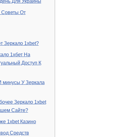
 день Для Украины
 Советы От
т Зеркало 1xbet?
ало 1хбет На
уальный Доступ К
И минусы У Зеркала
бочее Зеркало 1xbet
ашем Сайте?
же 1xbet Казино
вод Средств