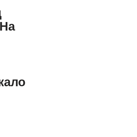
д
 На
кало