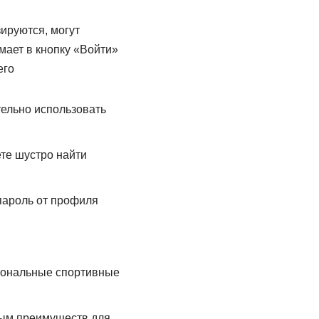
ируются, могут
мает в кнопку «Войти»
его
тельно использовать
те шустро найти
пароль от профиля
иональные спортивные
ным преимуществ для