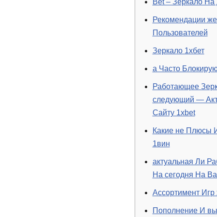
Bet – Зеркало На
Рекомендации же
Пользователей
Зеркало 1хбет
а Часто Блокирую
Работающее Зерк
следующий — Акт
Сайту 1xbet
Какие не Плюсы 
1вин
актуальная Ли Ра
На сегодня На В
Ассортимент Игр 
Пополнение И вы