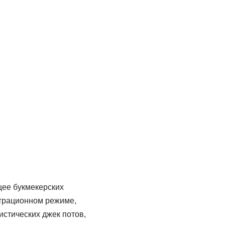
щее букмекерских
страционном режиме,
стических джек потов,