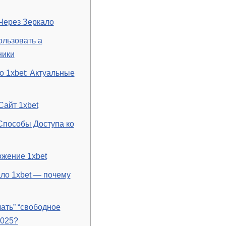
Через Зеркало
ользовать а
ники
о 1xbet: Актуальные
Сайт 1xbet
Способы Доступа ко
жение 1xbet
ло 1xbet — почему
чать” “свободное
2025?