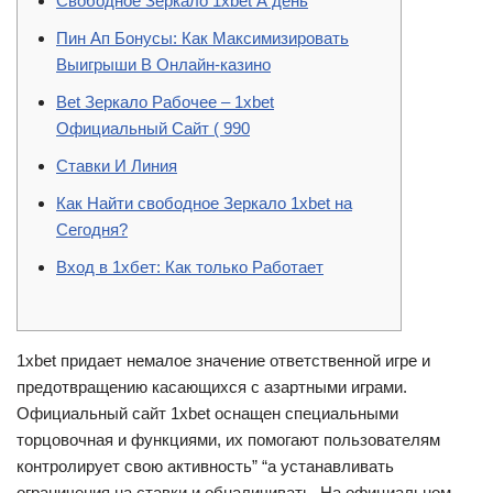
Свободное Зеркало 1xbet А день
Пин Ап Бонусы: Как Максимизировать
Выигрыши В Онлайн-казино
Bet Зеркало Рабочее – 1xbet
Официальный Сайт ( 990
Ставки И Линия
Как Найти свободное Зеркало 1xbet на
Сегодня?
Вход в 1хбет: Как только Работает
1xbet придает немалое значение ответственной игре и
предотвращению касающихся с азартными играми.
Официальный сайт 1xbet оснащен специальными
торцовочная и функциями, их помогают пользователям
контролирует свою активность” “а устанавливать
ограничения на ставки и обналичивать. На официальном