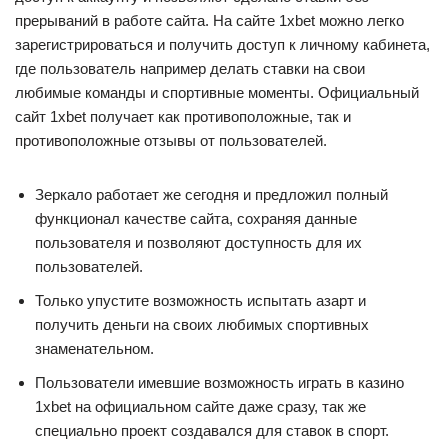
прерываний в работе сайта. На сайте 1xbet можно легко
зарегистрироваться и получить доступ к личному кабинета,
где пользователь например делать ставки на свои
любимые команды и спортивные моменты. Официальный
сайт 1xbet получает как противоположные, так и
противоположные отзывы от пользователей.
Зеркало работает же сегодня и предложил полный
функционал качестве сайта, сохраняя данные
пользователя и позволяют доступность для их
пользователей.
Только упустите возможность испытать азарт и
получить деньги на своих любимых спортивных
знаменательном.
Пользователи имевшие возможность играть в казино
1xbet на официальном сайте даже сразу, так же
специально проект создавался для ставок в спорт.