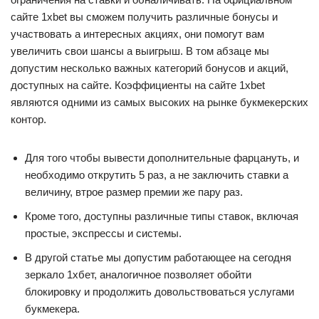
сайте 1xbet вы сможем получить различные бонусы и
участвовать а интересных акциях, они помогут вам
увеличить свои шансы а выигрыш. В том абзаце мы
допустим несколько важных категорий бонусов и акций,
доступных на сайте. Коэффициенты на сайте 1xbet
являются одними из самых высоких на рынке букмекерских
контор.
Для того чтобы вывести дополнительные фарцануть, и
необходимо открутить 5 раз, а не заключить ставки а
величину, втрое размер премии же пару раз.
Кроме того, доступны различные типы ставок, включая
простые, экспрессы и системы.
В другой статье мы допустим работающее на сегодня
зеркало 1хбет, аналогичное позволяет обойти
блокировку и продолжить довольствоваться услугами
букмекера.