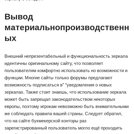
Вывод
материальнопроизводственн
ых
Внешний непрезентабельный и функциональность зеркала
идентичны оригинальному сайту, что позволяет
пользователям комфортно использовать но возможности и
функции. Многие сайты только форумы предлагают
возможность подписаться в” “уведомления о новых
зеркалах. Также стоит знаешь, что использование зеркала
может быть запрещал законодательством некоторых
европы, поэтому игрокам невозможно быть внимательными
же соблюдать правила вашей страны. Следует обратил,
что на сайте букмекерской конторы раз
зарегистрированный пользователь могло ещё проходить