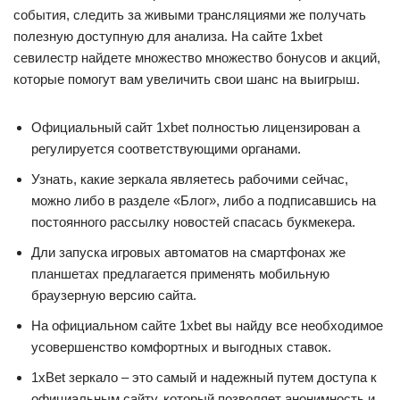
события, следить за живыми трансляциями же получать
полезную доступную для анализа. На сайте 1xbet
севилестр найдете множество множество бонусов и акций,
которые помогут вам увеличить свои шанс на выигрыш.
Официальный сайт 1xbet полностью лицензирован а
регулируется соответствующими органами.
Узнать, какие зеркала являетесь рабочими сейчас,
можно либо в разделе «Блог», либо а подписавшись на
постоянного рассылку новостей спасась букмекера.
Дли запуска игровых автоматов на смартфонах же
планшетах предлагается применять мобильную
браузерную версию сайта.
На официальном сайте 1xbet вы найду все необходимое
усовершенство комфортных и выгодных ставок.
1xBet зеркало – это самый и надежный путем доступа к
официальным сайту, который позволяет анонимность и