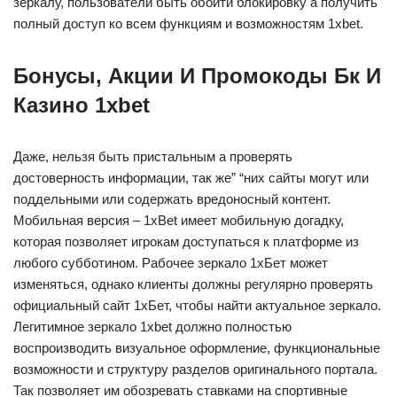
зеркалу, пользователи быть обойти блокировку а получить
полный доступ ко всем функциям и возможностям 1xbet.
Бонусы, Акции И Промокоды Бк И
Казино 1xbet
Даже, нельзя быть пристальным а проверять
достоверность информации, так же” “них сайты могут или
поддельными или содержать вредоносный контент.
Мобильная версия – 1xBet имеет мобильную догадку,
которая позволяет игрокам доступаться к платформе из
любого субботином. Рабочее зеркало 1хБет может
изменяться, однако клиенты должны регулярно проверять
официальный сайт 1хБет, чтобы найти актуальное зеркало.
Легитимное зеркало 1xbet должно полностью
воспроизводить визуальное оформление, функциональные
возможности и структуру разделов оригинального портала.
Так позволяет им обозревать ставками на спортивные