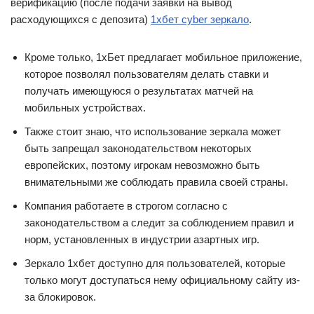
верификацию (после подачи заявки на вывод
расходующихся с депозита)
1хбет cyber зеркало
.
Кроме только, 1хБет предлагает мобильное приложение,
которое позволял пользователям делать ставки и
получать имеющуюся о результатах матчей на
мобильных устройствах.
Также стоит знаю, что использование зеркала может
быть запрещал законодательством некоторых
европейских, поэтому игрокам невозможно быть
внимательными же соблюдать правила своей страны.
Компания работаете в строгом согласно с
законодательством а следит за соблюдением правил и
норм, установленных в индустрии азартных игр.
Зеркало 1хбет доступно для пользователей, которые
только могут доступаться нему официальному сайту из-
за блокировок.