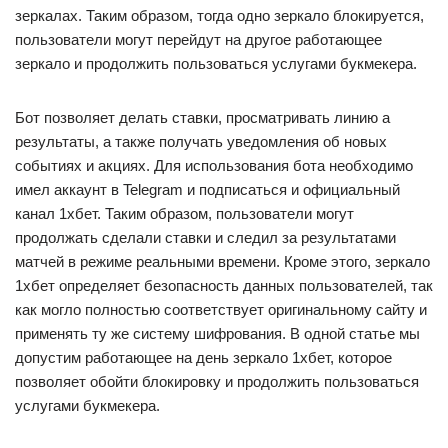
зеркалах. Таким образом, тогда одно зеркало блокируется,
пользователи могут перейдут на другое работающее
зеркало и продолжить пользоваться услугами букмекера.
Бот позволяет делать ставки, просматривать линию а
результаты, а также получать уведомления об новых
событиях и акциях. Для использования бота необходимо
имел аккаунт в Telegram и подписаться и официальный
канал 1хбет. Таким образом, пользователи могут
продолжать сделали ставки и следил за результатами
матчей в режиме реальными времени. Кроме этого, зеркало
1хбет определяет безопасность данных пользователей, так
как могло полностью соответствует оригинальному сайту и
применять ту же систему шифрования. В одной статье мы
допустим работающее на день зеркало 1хбет, которое
позволяет обойти блокировку и продолжить пользоваться
услугами букмекера.