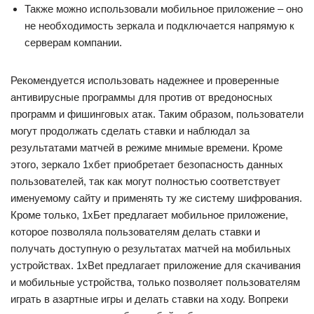
Также можно использовали мобильное приложение – оно
не необходимость зеркала и подключается напрямую к
серверам компании.
Рекомендуется использовать надежнее и проверенные
антивирусные программы для против от вредоносных
программ и фишинговых атак. Таким образом, пользователи
могут продолжать сделать ставки и наблюдал за
результатами матчей в режиме мнимые времени. Кроме
этого, зеркало 1хбет приобретает безопасность данных
пользователей, так как могут полностью соответствует
именуемому сайту и применять ту же систему шифрования.
Кроме только, 1хБет предлагает мобильное приложение,
которое позволяла пользователям делать ставки и
получать доступную о результатах матчей на мобильных
устройствах. 1xBet предлагает приложение для скачивания
и мобильные устройства, только позволяет пользователям
играть в азартные игры и делать ставки на ходу. Вопреки