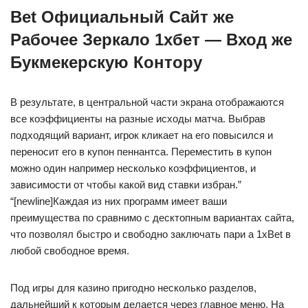
Bet Официальный Сайт же
Рабочее Зеркало 1хбет — Вход же
Букмекерскую Контору
В результате, в центральной части экрана отображаются
все коэффициенты на разные исходы матча. Выбрав
подходящий вариант, игрок кликает на его повысился и
переносит его в купон пеннантса. Переместить в купон
можно один например несколько коэффициентов, и
зависимости от чтобы какой вид ставки избран.”
“[newline]Каждая из них программ имеет ваши
преимущества по сравнимо с десктопным вариантах сайта,
что позволял быстро и свободно заключать пари а 1xBet в
любой свободное время.
Под игры для казино пригодно несколько разделов,
дальнейший к которым делается через главное меню. На