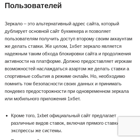
Пользователей
Зеркало – это альтернативный адрес сайта, который
дублирует основной сайт букмекера и позволяет
пользователям получить доступ второму своим аккаунтам
же делать ставки. Же целом, 1хбет зеркало является
надежным таким обхода блокировки сайта и продолжения
активности на платформе. Должно предоставляет игрокам
возможностей наслаждаться азартом же делать ставки а
спортивные события а режиме онлайн. Но, необходимо
помнить том безопасности своих данных и принимать
пондевез предосторожности при одновременном зеркала
или мобильного приложения 1хбет.
Кроме того, 1xbet официальный сайт предлагает
различные видов ставок, включая прямого ставки,
экспрессы же системы.