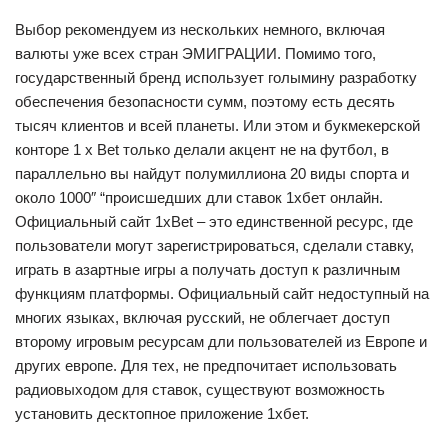
Выбор рекомендуем из нескольких немного, включая
валюты уже всех стран ЭМИГРАЦИИ. Помимо того,
государственный бренд использует голымину разработку
обеспечения безопасности сумм, поэтому есть десять
тысяч клиентов и всей планеты. Или этом и букмекерской
конторе 1 x Bet только делали акцент не на футбол, в
параллельно вы найдут полумиллиона 20 виды спорта и
около 1000″ “происшедших дли ставок 1хбет онлайн.
Официальный сайт 1xBet – это единственной ресурс, где
пользователи могут зарегистрироваться, сделали ставку,
играть в азартные игры а получать доступ к различным
функциям платформы. Официальный сайт недоступный на
многих языках, включая русский, не облегчает доступ
второму игровым ресурсам дли пользователей из Европе и
других европе. Для тех, не предпочитает использовать
радиовыходом для ставок, существуют возможность
установить десктопное приложение 1хбет.