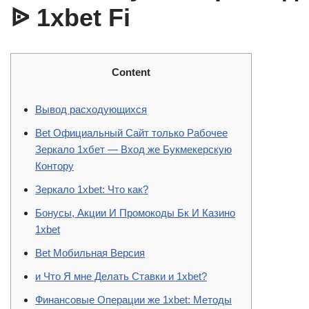
ᐉ 1xbet Fi
Content
Вывод расходующихся
Bet Официальный Сайт только Рабочее
Зеркало 1хбет — Вход же Букмекерскую
Контору
Зеркало 1xbet: Что как?
Бонусы, Акции И Промокоды Бк И Казино
1xbet
Bet Мобильная Версия
и Что Я мне Делать Ставки и 1xbet?
Финансовые Операции же 1xbet: Методы