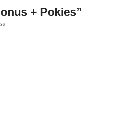
Bonus + Pokies”
026