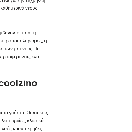
εται για την εύχρηστη
 καθημερινά νέους
λαμβάνονται υπόψη
μοι τρόποι πληρωμής, η
ση των μπόνους. Το
ς, προσφέροντας ένα
coolzino
α τα γούστα. Οι παίκτες
 λειτουργίες, κλασικά
ντανούς κρουπιέρηδες