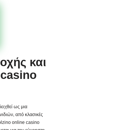
οχής και
 casino
ειχθεί ως μια
νιδιών, από κλασικές
lzino online casino