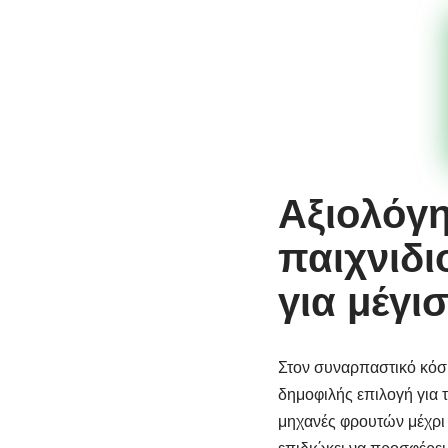
Αξιολόγη
παιχνιδι
για μέγι
Στον συναρπαστικό κόσμ
δημοφιλής επιλογή για 
μηχανές φρουτών μέχρι σ