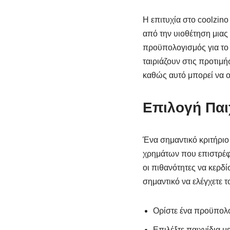
Η επιτυχία στο coolzino
από την υιοθέτηση μιας 
προϋπολογισμός για το π
ταιριάζουν στις προτιμή
καθώς αυτό μπορεί να ο
Επιλογή Παι
Ένα σημαντικό κριτήριο 
χρημάτων που επιστρέφε
οι πιθανότητες να κερδ
σημαντικό να ελέγχετε τ
Ορίστε ένα προϋπολο
Επιλέξτε παιχνίδια μ