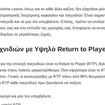
 online casino, όπως και σε κάθε άλλο καζίνο, δεν εξαρτάται μόν
στρατηγικής διαχείρισης κεφαλαίου και παιχνιδιού. Είναι σημαντ
αιχνίδι και να μην τον υπερβαίνετε. Επίσης, πρέπει να επιλέγε
σεις σας και στο επίπεδο της εμπειρίας σας. Αποφύγετε να κυνη
δηγήσει σε μεγαλύτερες ζημιές.
χνιδιών με Υψηλό Return to Playe
για την επιλογή παιχνιδιών είναι το Return to Player (RTP), δ
ται στους παίκτες μακροπρόθεσμα. Όσο υψηλότερο είναι το RTP
ίσετε. Γενικά, οι κουλοχέρηδες με RTP πάνω από 96% θεωρούντα
ο RTP κάθε παιχνιδιού πριν ξεκινήσετε να παίζετε.
γισμό και μην τον υπερβαίνετε.
ε υψηλό RTP.