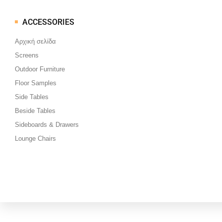
ACCESSORIES
Μεταπηδήστε
στο
Αρχική σελίδα
περιεχόμενο
Screens
Outdoor Furniture
Floor Samples
Side Tables
Beside Tables
Sideboards & Drawers
Lounge Chairs