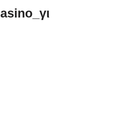
asino_γι