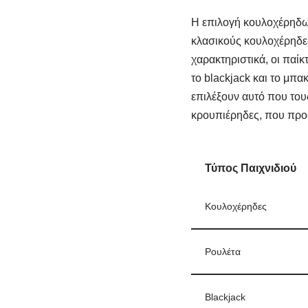
Η επιλογή κουλοχέρηδων
κλασικούς κουλοχέρηδες
χαρακτηριστικά, οι παίκ
το blackjack και το μπα
επιλέξουν αυτό που τους
κρουπιέρηδες, που προσ
Τύπος Παιχνιδιού
Κουλοχέρηδες
Ρουλέτα
Blackjack