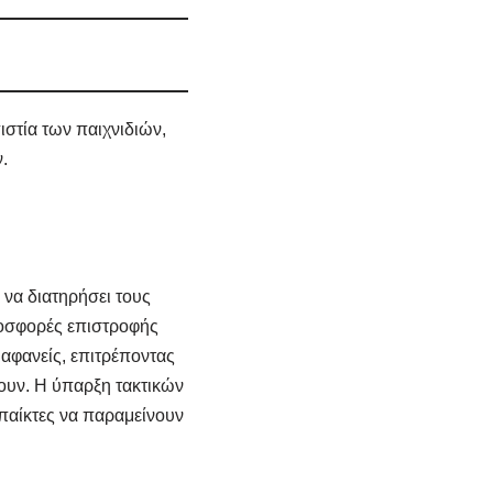
ιστία των παιχνιδιών,
.
να διατηρήσει τους
ροσφορές επιστροφής
ιαφανείς, επιτρέποντας
ουν. Η ύπαρξη τακτικών
παίκτες να παραμείνουν