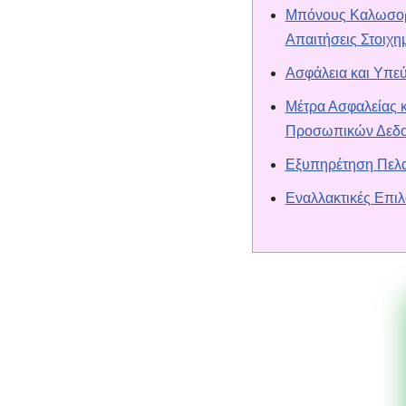
Μπόνους Καλωσορ
Απαιτήσεις Στοιχη
Ασφάλεια και Υπεύ
Μέτρα Ασφαλείας 
Προσωπικών Δεδ
Εξυπηρέτηση Πελα
Εναλλακτικές Επιλ