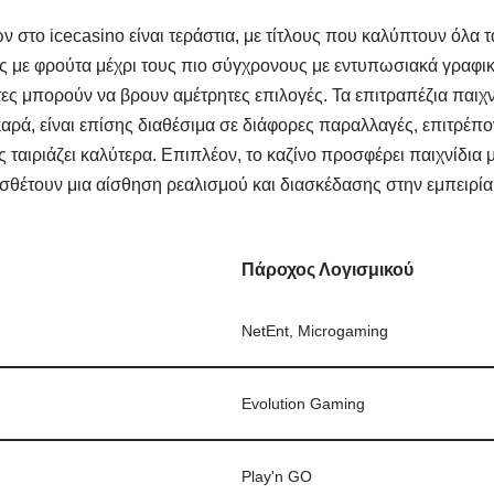
 στο icecasino είναι τεράστια, με τίτλους που καλύπτουν όλα 
 με φρούτα μέχρι τους πιο σύγχρονους με εντυπωσιακά γραφικά
τες μπορούν να βρουν αμέτρητες επιλογές. Τα επιτραπέζια παιχν
καρά, είναι επίσης διαθέσιμα σε διάφορες παραλλαγές, επιτρέπο
 ταιριάζει καλύτερα. Επιπλέον, το καζίνο προσφέρει παιχνίδια
θέτουν μια αίσθηση ρεαλισμού και διασκέδασης στην εμπειρία 
Πάροχος Λογισμικού
NetEnt, Microgaming
Evolution Gaming
Play'n GO