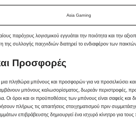
Asia Gaming
ίους παρόχους λογισμικού εγγυάται την ποιότητα και την αξιοπ
 της συλλογής παιχνιδιών διατηρεί το ενδιαφέρον των παικτών
αι Προσφορές
 μια πληθώρα μπόνους και προσφορών για να προσελκύσει και 
ιλαμβάνουν μπόνους καλωσορίσματος, δωρεάν περιστροφές, π
. Οι όροι και οι προϋποθέσεις των μπόνους είναι σαφείς και δ
οήσουν πλήρως τις απαιτήσεις στοιχηματισμού πριν συμμετάσχ
μάτων επιβράβευσης δημιουργεί ένα ισχυρό κίνητρο για τους 