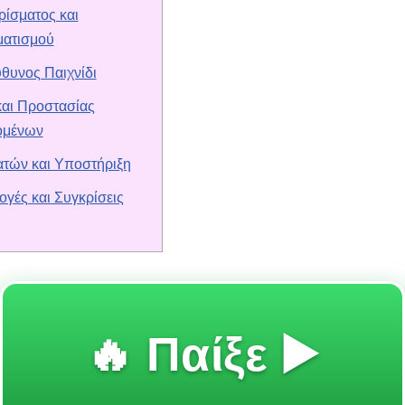
ίσματος και
ματισμού
θυνος Παιχνίδι
και Προστασίας
ομένων
τών και Υποστήριξη
ογές και Συγκρίσεις
🔥 Παίξε ▶️