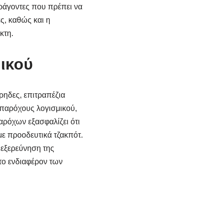
ράγοντες που πρέπει να
ς, καθώς και η
κτη.
ικού
ρηδες, επιτραπέζια
 παρόχους λογισμικού,
αρόχων εξασφαλίζει ότι
με προοδευτικά τζακπότ.
 εξερεύνηση της
το ενδιαφέρον των