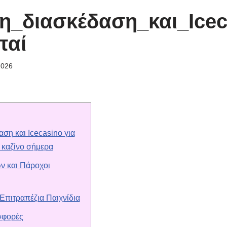
η_διασκέδαση_και_Icec
παί
2026
ση και Icecasino για
e καζίνο σήμερα
ν και Πάροχοι
Επιτραπέζια Παιχνίδια
σφορές