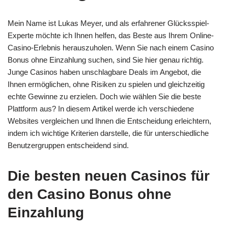
Mein Name ist Lukas Meyer, und als erfahrener Glücksspiel-
Experte möchte ich Ihnen helfen, das Beste aus Ihrem Online-
Casino-Erlebnis herauszuholen. Wenn Sie nach einem Casino
Bonus ohne Einzahlung suchen, sind Sie hier genau richtig.
Junge Casinos haben unschlagbare Deals im Angebot, die
Ihnen ermöglichen, ohne Risiken zu spielen und gleichzeitig
echte Gewinne zu erzielen. Doch wie wählen Sie die beste
Plattform aus? In diesem Artikel werde ich verschiedene
Websites vergleichen und Ihnen die Entscheidung erleichtern,
indem ich wichtige Kriterien darstelle, die für unterschiedliche
Benutzergruppen entscheidend sind.
Die besten neuen Casinos für
den Casino Bonus ohne
Einzahlung