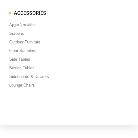
ACCESSORIES
Μεταπηδήστε
στο
Αρχική σελίδα
περιεχόμενο
Screens
Outdoor Furniture
Floor Samples
Side Tables
Beside Tables
Sideboards & Drawers
Lounge Chairs