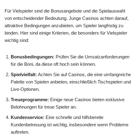
Für Vielspieler sind die Bonusangebote und die Spielauswahl
von entscheidender Bedeutung. Junge Casinos achten darauf,
attraktive Bedingungen anzubieten, um Spieler langfristig zu
binden. Hier sind einige Kriterien, die besonders für Vielspieler
wichtig sind:
Bonusbedingungen:
Prüfen Sie die Umsatzanforderungen
für die Boni, da diese oft hoch sein können.
Spielvielfalt:
Achten Sie auf Casinos, die eine umfangreiche
Palette von Spielen anbieten, einschließlich Tischspielen und
Live-Optionen.
Treueprogramme:
Einige neue Casinos bieten exklusive
Belohnungen für treue Spieler an.
Kundenservice:
Eine schnelle und hilfsbereite
Kundenbetreuung ist wichtig, insbesondere wenn Probleme
auftreten.