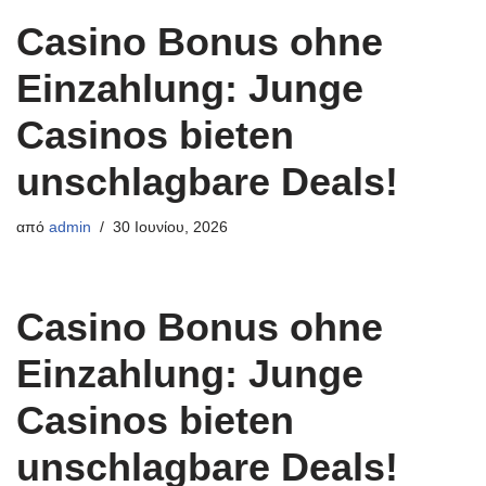
Casino Bonus ohne
Einzahlung: Junge
Casinos bieten
unschlagbare Deals!
από
admin
30 Ιουνίου, 2026
Casino Bonus ohne
Einzahlung: Junge
Casinos bieten
unschlagbare Deals!