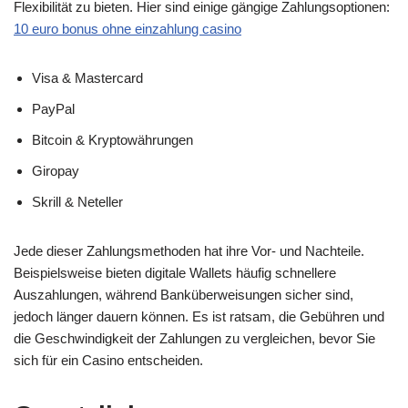
Flexibilität zu bieten. Hier sind einige gängige Zahlungsoptionen:
10 euro bonus ohne einzahlung casino
Visa & Mastercard
PayPal
Bitcoin & Kryptowährungen
Giropay
Skrill & Neteller
Jede dieser Zahlungsmethoden hat ihre Vor- und Nachteile.
Beispielsweise bieten digitale Wallets häufig schnellere
Auszahlungen, während Banküberweisungen sicher sind,
jedoch länger dauern können. Es ist ratsam, die Gebühren und
die Geschwindigkeit der Zahlungen zu vergleichen, bevor Sie
sich für ein Casino entscheiden.