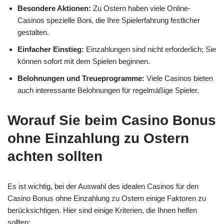
Besondere Aktionen:
Zu Ostern haben viele Online-
Casinos spezielle Boni, die Ihre Spielerfahrung festlicher
gestalten.
Einfacher Einstieg:
Einzahlungen sind nicht erforderlich; Sie
können sofort mit dem Spielen beginnen.
Belohnungen und Treueprogramme:
Viele Casinos bieten
auch interessante Belohnungen für regelmäßige Spieler.
Worauf Sie beim Casino Bonus
ohne Einzahlung zu Ostern
achten sollten
Es ist wichtig, bei der Auswahl des idealen Casinos für den
Casino Bonus ohne Einzahlung zu Ostern einige Faktoren zu
berücksichtigen. Hier sind einige Kriterien, die Ihnen helfen
sollten: