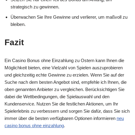
strategisch zu gewinnen.
Überwachen Sie Ihre Gewinne und verlierer, um maßvoll zu
bleiben.
Fazit
Ein Casino Bonus ohne Einzahlung zu Ostern kann Ihnen die
Möglichkeit bieten, eine Vielzahl von Spielen auszuprobieren
und gleichzeitig echte Gewinne zu erzielen. Wenn Sie auf der
Suche nach dem besten Angebot sind, empfehle ich Ihnen, die
oben genannten Anbieter zu vergleichen. Berücksichtigen Sie
dabei die Wettbedingungen, die Spielauswahl und den
Kundenservice. Nutzen Sie die festlichen Aktionen, um Ihr
Spielerlebnis zu verbessern und sorgen Sie dafür, dass Sie sich
immer über die besten verfügbaren Optionen informieren
neu
casino bonus ohne einzahlung
.