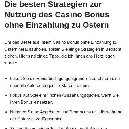
Die besten Strategien zur
Nutzung des Casino Bonus
ohne Einzahlung zu Ostern
Um das Beste aus Ihrem Casino Bonus ohne Einzahlung zu
Ostern herauszuholen, sollten Sie einige Strategien in Betracht
ziehen. Hier sind einige Tipps, die ich Ihnen ans Herz legen
würde:
Lesen Sie die Bonusbedingungen gründlich durch, um sich
über alle Anforderungen im Klaren zu sein.
Fokus auf Spiele mit hohen Auszahlungsquoten, wenn Sie
Ihren Bonus einsetzen.
Nehmen Sie an Angeboten und Promotions teil, die während
der Osterzeit verfügbar sind.
Setzen Sie nur einen Teil des Bonus am Anfang, um