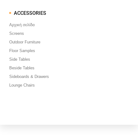
ACCESSORIES
Μεταπηδήστε
στο
Αρχική σελίδα
περιεχόμενο
Screens
Outdoor Furniture
Floor Samples
Side Tables
Beside Tables
Sideboards & Drawers
Lounge Chairs