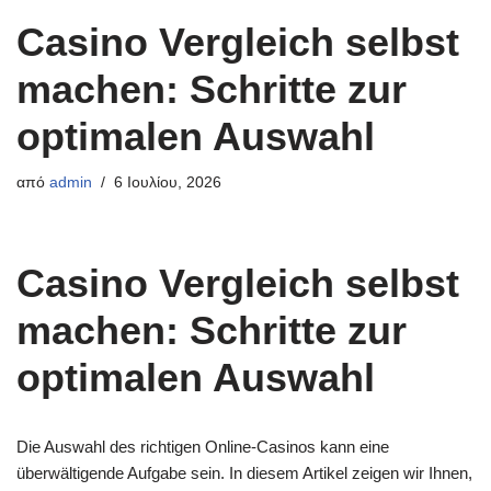
Casino Vergleich selbst
machen: Schritte zur
optimalen Auswahl
από
admin
6 Ιουλίου, 2026
Casino Vergleich selbst
machen: Schritte zur
optimalen Auswahl
Die Auswahl des richtigen Online-Casinos kann eine
überwältigende Aufgabe sein. In diesem Artikel zeigen wir Ihnen,