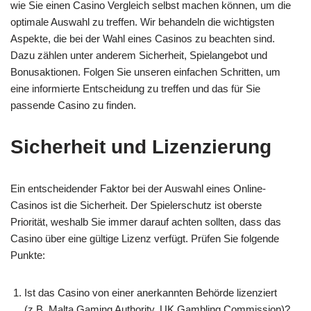
wie Sie einen Casino Vergleich selbst machen können, um die
optimale Auswahl zu treffen. Wir behandeln die wichtigsten
Aspekte, die bei der Wahl eines Casinos zu beachten sind.
Dazu zählen unter anderem Sicherheit, Spielangebot und
Bonusaktionen. Folgen Sie unseren einfachen Schritten, um
eine informierte Entscheidung zu treffen und das für Sie
passende Casino zu finden.
Sicherheit und Lizenzierung
Ein entscheidender Faktor bei der Auswahl eines Online-
Casinos ist die Sicherheit. Der Spielerschutz ist oberste
Priorität, weshalb Sie immer darauf achten sollten, dass das
Casino über eine gültige Lizenz verfügt. Prüfen Sie folgende
Punkte:
Ist das Casino von einer anerkannten Behörde lizenziert
(z.B. Malta Gaming Authority, UK Gambling Commission)?