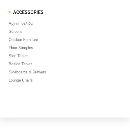
ACCESSORIES
Μεταπηδήστε
στο
Αρχική σελίδα
περιεχόμενο
Screens
Outdoor Furniture
Floor Samples
Side Tables
Beside Tables
Sideboards & Drawers
Lounge Chairs