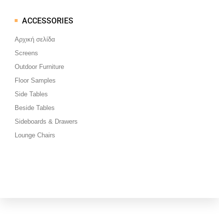
ACCESSORIES
Μεταπηδήστε
στο
Αρχική σελίδα
περιεχόμενο
Screens
Outdoor Furniture
Floor Samples
Side Tables
Beside Tables
Sideboards & Drawers
Lounge Chairs