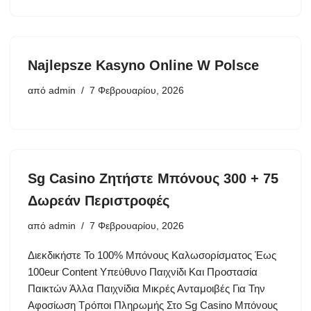
Najlepsze Kasyno Online W Polsce
από
admin
7 Φεβρουαρίου, 2026
Sg Casino Ζητήστε Μπόνους 300 + 75
Δωρεάν Περιστροφές
από
admin
7 Φεβρουαρίου, 2026
Διεκδικήστε Το 100% Μπόνους Καλωσορίσματος Έως
100еur Content Υπεύθυνο Παιχνίδι Και Προστασία
Παικτών Άλλα Παιχνίδια Μικρές Ανταμοιβές Για Την
Αφοσίωση Τρόποι Πληρωμής Στο Sg Casino Μπόνους