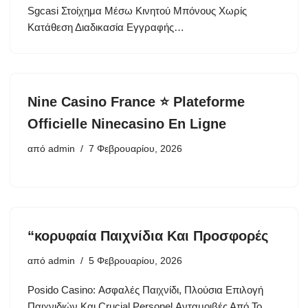
Sgcasi Στοίχημα Μέσω Κινητού Μπόνους Χωρίς
Κατάθεση Διαδικασία Εγγραφής…
Nine Casino France ⭐ Plateforme
Officielle Ninecasino En Ligne
από
admin
7 Φεβρουαρίου, 2026
“κορυφαία Παιχνίδια Και Προσφορές
από
admin
5 Φεβρουαρίου, 2026
Posido Casino: Ασφαλές Παιχνίδι, Πλούσια Επιλογή
Παιχνιδιών Και Crucial Personel Ανταμοιβές Από Το