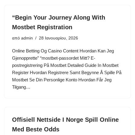
“Begin Your Journey Along With
Mostbet Registration
από
admin
28 Ιανουαρίου, 2026
Online Betting Og Casino Content Hvordan Kan Jeg
Gjenopprette” “mostbet-passordet Mitt? E-
postregistrering På Mostbet Detailed Guide In Mostbet
Register Hvordan Registrere Samt Begynne Å Spille På
Mostbet Se Din Personlige Konto Hvordan Får Jeg
Tilgang…
Offisiell Nettside I Norge Spill Online
Med Beste Odds