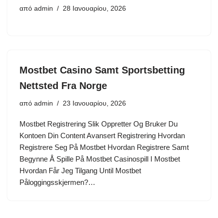
από
admin
28 Ιανουαρίου, 2026
Mostbet Casino Samt Sportsbetting
Nettsted Fra Norge
από
admin
23 Ιανουαρίου, 2026
Mostbet Registrering Slik Oppretter Og Bruker Du
Kontoen Din Content Avansert Registrering Hvordan
Registrere Seg På Mostbet Hvordan Registrere Samt
Begynne Å Spille På Mostbet Casinospill I Mostbet
Hvordan Får Jeg Tilgang Until Mostbet
Påloggingsskjermen?…