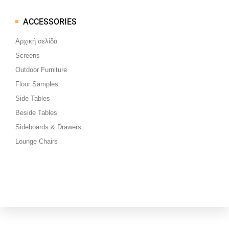
ACCESSORIES
Μεταπηδήστε
στο
Αρχική σελίδα
περιεχόμενο
Screens
Outdoor Furniture
Floor Samples
Side Tables
Beside Tables
Sideboards & Drawers
Lounge Chairs