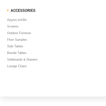
ACCESSORIES
Μεταπηδήστε
στο
Αρχική σελίδα
περιεχόμενο
Screens
Outdoor Furniture
Floor Samples
Side Tables
Beside Tables
Sideboards & Drawers
Lounge Chairs