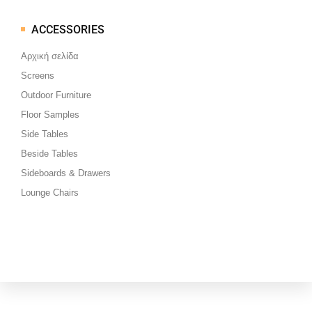
ACCESSORIES
Μεταπηδήστε
στο
Αρχική σελίδα
περιεχόμενο
Screens
Outdoor Furniture
Floor Samples
Side Tables
Beside Tables
Sideboards & Drawers
Lounge Chairs