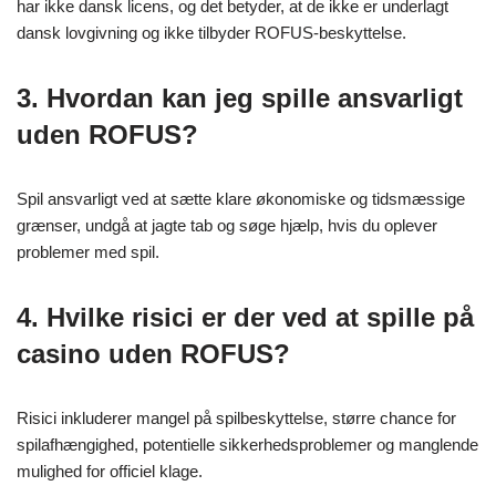
har ikke dansk licens, og det betyder, at de ikke er underlagt
dansk lovgivning og ikke tilbyder ROFUS-beskyttelse.
3. Hvordan kan jeg spille ansvarligt
uden ROFUS?
Spil ansvarligt ved at sætte klare økonomiske og tidsmæssige
grænser, undgå at jagte tab og søge hjælp, hvis du oplever
problemer med spil.
4. Hvilke risici er der ved at spille på
casino uden ROFUS?
Risici inkluderer mangel på spilbeskyttelse, større chance for
spilafhængighed, potentielle sikkerhedsproblemer og manglende
mulighed for officiel klage.