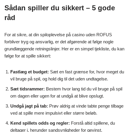
Sådan spiller du sikkert – 5 gode
råd
For at sikre, at din spiloplevelse på casino uden ROFUS
forbliver tryg og ansvarlig, er det afgørende at følge nogle
grundlæggende retningslinjer. Her er en simpel tjekliste, du kan
følge for at spille sikkert:
Fastlæg et budget:
Sæt en fast grænse for, hvor meget du
vil bruge på spil, og hold dig til det uden undtagelse.
Sæt tidsrammer:
Bestem hvor lang tid du vil bruge på spil
om dagen eller ugen for at undgå at blive opslugt.
Undgå jagt på tab:
Prøv aldrig at vinde tabte penge tilbage
ved at spille mere impulsivt eller større beløb.
Kend spillets odds og regler:
Forstå altid spillene, du
deltager i, herunder sandsynligheder for gevinst.