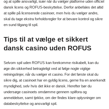
og at spille ansvarligt, især når du vælger platforme uden officiel
dansk licens og ROFUS-beskyttelse. Derfor anbefales det altid
at spille på licenserede casinoer, men hvis du vælger andre,
skal du tage ekstra forholdsregler for at bevare kontrol og sikre
en sund tilgang til spil.
Tips til at vælge et sikkert
dansk casino uden ROFUS
Selvom spil uden ROFUS kan forekomme risikabelt, kan du
øge din sikkerhed betragteligt ved at følge nogle vigtige
retningslinjer, når du vælger et casino. For det første skal du
sikre dig, at casinoet har en gyldig licens, gerne fra en anerkendt
myndighed, selv hvis det ikke er dansk. Herefter bør du
undersøge casinoets omdømme gennem spilfora og
anmeldelser, samt tjekke, om der findes klare oplysninger om
databeskyttelse og ansvarligt spil.