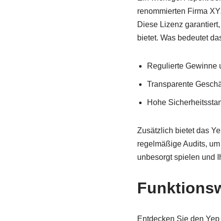
renommierten Firma XYZ
Diese Lizenz garantiert
bietet. Was bedeutet das
Regulierte Gewinne u
Transparente Gesch
Hohe Sicherheitssta
Zusätzlich bietet das Y
regelmäßige Audits, um 
unbesorgt spielen und I
Funktionsw
Entdecken Sie den Yep C