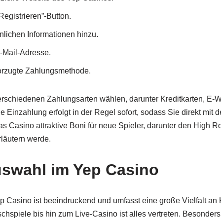
Registrieren”-Button.
nlichen Informationen hinzu.
E-Mail-Adresse.
orzugte Zahlungsmethode.
rschiedenen Zahlungsarten wählen, darunter Kreditkarten, E-W
Einzahlung erfolgt in der Regel sofort, sodass Sie direkt mit
s Casino attraktive Boni für neue Spieler, darunter den High Ro
rläutern werde.
uswahl im Yep Casino
 Casino ist beeindruckend und umfasst eine große Vielfalt an 
chspiele bis hin zum Live-Casino ist alles vertreten. Besonder