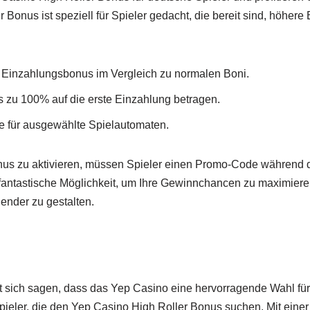
Bonus ist speziell für Spieler gedacht, die bereit sind, höhere 
 Einzahlungsbonus im Vergleich zu normalen Boni.
 zu 100% auf die erste Einzahlung betragen.
le für ausgewählte Spielautomaten.
us zu aktivieren, müssen Spieler einen Promo-Code während 
 fantastische Möglichkeit, um Ihre Gewinnchancen zu maximiere
ender zu gestalten.
sich sagen, dass das Yep Casino eine hervorragende Wahl für d
ieler, die den Yep Casino High Roller Bonus suchen. Mit einer 