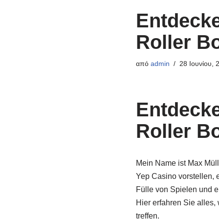
Entdecke
Roller B
από
admin
28 Ιουνίου, 
Entdecke
Roller B
Mein Name ist Max Müller
Yep Casino vorstellen, e
Fülle von Spielen und ei
Hier erfahren Sie alles
treffen.