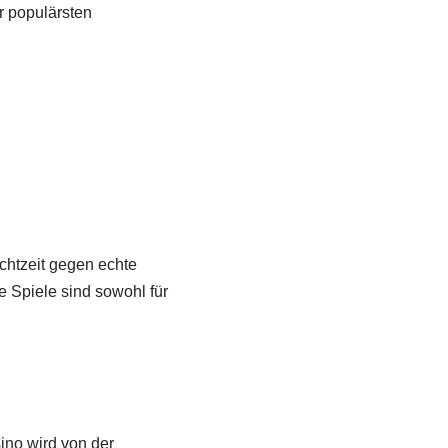
r populärsten
Echtzeit gegen echte
 Spiele sind sowohl für
ino wird von der