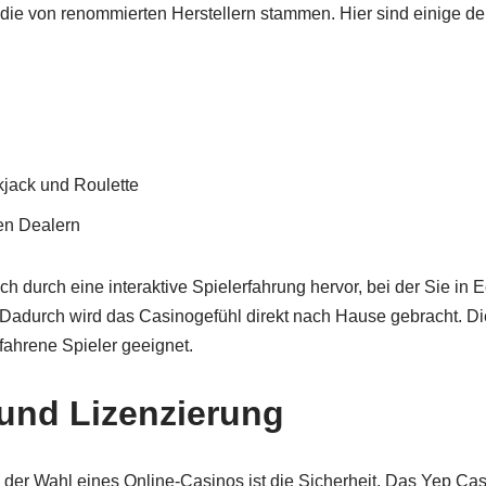
 die von renommierten Herstellern stammen. Hier sind einige de
n
kjack und Roulette
en Dealern
h durch eine interaktive Spielerfahrung hervor, bei der Sie in 
Dadurch wird das Casinogefühl direkt nach Hause gebracht. Die
fahrene Spieler geeignet.
 und Lizenzierung
i der Wahl eines Online-Casinos ist die Sicherheit. Das Yep Cas