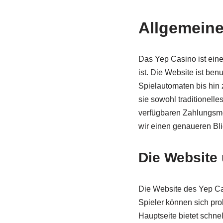
Allgemeine
Das Yep Casino ist eine
ist. Die Website ist ben
Spielautomaten bis hin 
sie sowohl traditionell
verfügbaren Zahlungsmet
wir einen genaueren Bl
Die Website
Die Website des Yep Cas
Spieler können sich prob
Hauptseite bietet schne