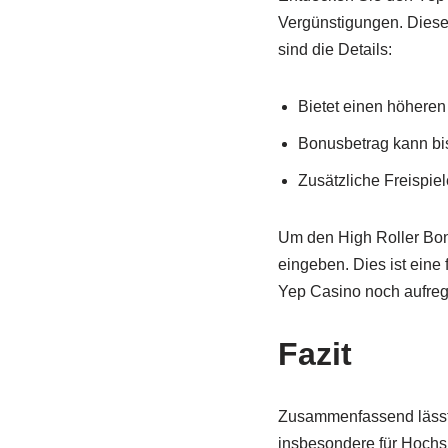
Vergünstigungen. Dieser 
sind die Details:
Bietet einen höheren
Bonusbetrag kann bis
Zusätzliche Freispie
Um den High Roller Bon
eingeben. Dies ist eine
Yep Casino noch aufreg
Fazit
Zusammenfassend lässt 
insbesondere für Hochsp