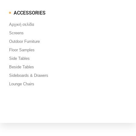
ACCESSORIES
Μεταπηδήστε
στο
Αρχική σελίδα
περιεχόμενο
Screens
Outdoor Furniture
Floor Samples
Side Tables
Beside Tables
Sideboards & Drawers
Lounge Chairs