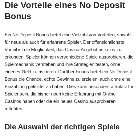
Die Vorteile eines No Deposit
Bonus
Ein No Deposit Bonus bietet eine Vielzahl von Vorteilen, sowohl
für neue als auch für erfahrene Spieler. Der offensichtlichste
Vorteil ist die Möglichkeit, das Casino-Angebot risikolos zu
erkunden. Spieler können verschiedene Spiele ausprobieren, die
Spielmechanik verstehen und ihre Strategien testen, ohne
eigenes Geld zu riskieren. Darüber hinaus bietet ein No Deposit
Bonus die Chance, echte Gewinne zu erzielen, auch ohne eine
Einzahlung geleistet zu haben. Dies kann besonders attraktiv für
Spieler sein, die bisher noch keine Erfahrung mit Online-
Casinos haben oder die ein neues Casino ausprobieren
möchten.
Die Auswahl der richtigen Spiele