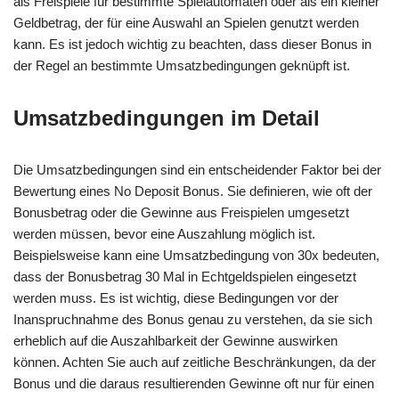
als Freispiele für bestimmte Spielautomaten oder als ein kleiner
Geldbetrag, der für eine Auswahl an Spielen genutzt werden
kann. Es ist jedoch wichtig zu beachten, dass dieser Bonus in
der Regel an bestimmte Umsatzbedingungen geknüpft ist.
Umsatzbedingungen im Detail
Die Umsatzbedingungen sind ein entscheidender Faktor bei der
Bewertung eines No Deposit Bonus. Sie definieren, wie oft der
Bonusbetrag oder die Gewinne aus Freispielen umgesetzt
werden müssen, bevor eine Auszahlung möglich ist.
Beispielsweise kann eine Umsatzbedingung von 30x bedeuten,
dass der Bonusbetrag 30 Mal in Echtgeldspielen eingesetzt
werden muss. Es ist wichtig, diese Bedingungen vor der
Inanspruchnahme des Bonus genau zu verstehen, da sie sich
erheblich auf die Auszahlbarkeit der Gewinne auswirken
können. Achten Sie auch auf zeitliche Beschränkungen, da der
Bonus und die daraus resultierenden Gewinne oft nur für einen