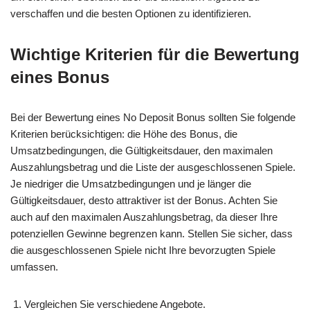
verschaffen und die besten Optionen zu identifizieren.
Wichtige Kriterien für die Bewertung
eines Bonus
Bei der Bewertung eines No Deposit Bonus sollten Sie folgende
Kriterien berücksichtigen: die Höhe des Bonus, die
Umsatzbedingungen, die Gültigkeitsdauer, den maximalen
Auszahlungsbetrag und die Liste der ausgeschlossenen Spiele.
Je niedriger die Umsatzbedingungen und je länger die
Gültigkeitsdauer, desto attraktiver ist der Bonus. Achten Sie
auch auf den maximalen Auszahlungsbetrag, da dieser Ihre
potenziellen Gewinne begrenzen kann. Stellen Sie sicher, dass
die ausgeschlossenen Spiele nicht Ihre bevorzugten Spiele
umfassen.
Vergleichen Sie verschiedene Angebote.