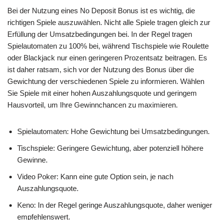
Bei der Nutzung eines No Deposit Bonus ist es wichtig, die
richtigen Spiele auszuwählen. Nicht alle Spiele tragen gleich zur
Erfüllung der Umsatzbedingungen bei. In der Regel tragen
Spielautomaten zu 100% bei, während Tischspiele wie Roulette
oder Blackjack nur einen geringeren Prozentsatz beitragen. Es
ist daher ratsam, sich vor der Nutzung des Bonus über die
Gewichtung der verschiedenen Spiele zu informieren. Wählen
Sie Spiele mit einer hohen Auszahlungsquote und geringem
Hausvorteil, um Ihre Gewinnchancen zu maximieren.
Spielautomaten: Hohe Gewichtung bei Umsatzbedingungen.
Tischspiele: Geringere Gewichtung, aber potenziell höhere
Gewinne.
Video Poker: Kann eine gute Option sein, je nach
Auszahlungsquote.
Keno: In der Regel geringe Auszahlungsquote, daher weniger
empfehlenswert.