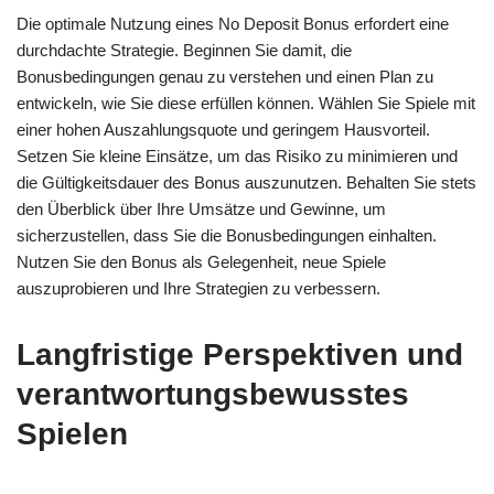
Die optimale Nutzung eines No Deposit Bonus erfordert eine
durchdachte Strategie. Beginnen Sie damit, die
Bonusbedingungen genau zu verstehen und einen Plan zu
entwickeln, wie Sie diese erfüllen können. Wählen Sie Spiele mit
einer hohen Auszahlungsquote und geringem Hausvorteil.
Setzen Sie kleine Einsätze, um das Risiko zu minimieren und
die Gültigkeitsdauer des Bonus auszunutzen. Behalten Sie stets
den Überblick über Ihre Umsätze und Gewinne, um
sicherzustellen, dass Sie die Bonusbedingungen einhalten.
Nutzen Sie den Bonus als Gelegenheit, neue Spiele
auszuprobieren und Ihre Strategien zu verbessern.
Langfristige Perspektiven und
verantwortungsbewusstes
Spielen