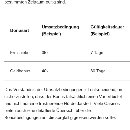
bestimmten Zeitraum gültig sind.
Umsatzbedingung
Gültigkeitsdauer
Bonusart
(Beispiel)
(Beispiel)
Freispiele
35x
7 Tage
Geldbonus
40x
30 Tage
Das Verständnis der Umsatzbedingungen ist entscheidend, um
sicherzustellen, dass der Bonus tatsächlich einen Vorteil bietet
und nicht nur eine frustrierende Hürde darstellt. Viele Casinos
bieten auch eine detaillierte Übersicht über die
Bonusbedingungen an, die sorgfältig gelesen werden sollte.