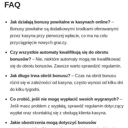
FAQ
Jak działają bonusy powitalne w kasynach online?
–
Bonusy powitalne są dodatkowymi środkami oferowanymi
przez kasyna przy pierwszej wpłacie, co ma na celu
przyciągnięcie nowych graczy.
Czy wszystkie automaty kwalifikują się do obrotu
bonusów?
– Nie, niektóre automaty mogą nie kwalifikować
się do obrotu bonusów. Zawsze warto sprawdzić regulamin.
Jak długo trwa obrót bonusu?
– Czas na obrót bonusu
różni się w zależności od kasyna, często wynosi od kilku dni
do kilku tygodni.
Co zrobić, jeśli nie mogę wypłacić swoich wygranych?
–
Jeśli masz problem z wypłatą, sprawdź regulamin dotyczący
wypłat oraz skontaktuj się z obsługą klienta kasyna.
Jakie obostrzenia mogą dotyczyć bonusów