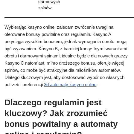
darmowych
spinów
Wybierając kasyno online, zalecam zwrócenie uwagi na
oferowane bonusy powitalne oraz regulamin. Kasyno A
przyciąga wysokim bonusem, jednak wymagania obrotu mogą
być wyzwaniem. Kasyno B, z bardziej korzystnymi warunkami
obrotu i darmowymi spinami, idealne będzie dla nowych graczy.
Kasyno C natomiast, mimo droższego bonusu, oferuje więcej
spinów, co może być atrakcyjne dla miłośników automatów.
Dlatego kluczowym jest, aby dostosować wybór do własnych
potrzeb i preferencji
3d automaty kasyno online
.
Dlaczego regulamin jest
kluczowy? Jak zrozumieć
bonus powitalny a automaty