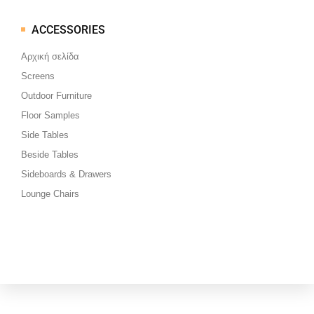
ACCESSORIES
Μεταπηδήστε
στο
Αρχική σελίδα
περιεχόμενο
Screens
Outdoor Furniture
Floor Samples
Side Tables
Beside Tables
Sideboards & Drawers
Lounge Chairs