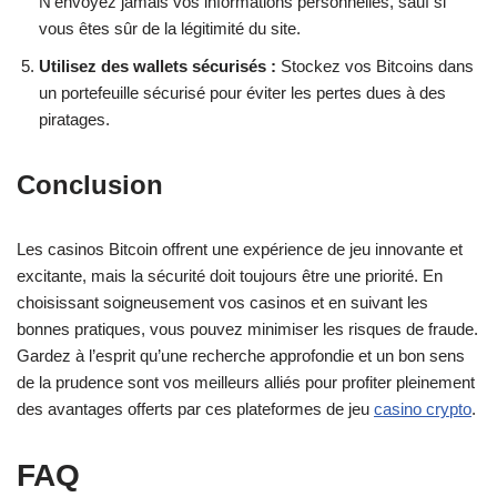
N’envoyez jamais vos informations personnelles, sauf si
vous êtes sûr de la légitimité du site.
Utilisez des wallets sécurisés :
Stockez vos Bitcoins dans
un portefeuille sécurisé pour éviter les pertes dues à des
piratages.
Conclusion
Les casinos Bitcoin offrent une expérience de jeu innovante et
excitante, mais la sécurité doit toujours être une priorité. En
choisissant soigneusement vos casinos et en suivant les
bonnes pratiques, vous pouvez minimiser les risques de fraude.
Gardez à l’esprit qu’une recherche approfondie et un bon sens
de la prudence sont vos meilleurs alliés pour profiter pleinement
des avantages offerts par ces plateformes de jeu
casino crypto
.
FAQ