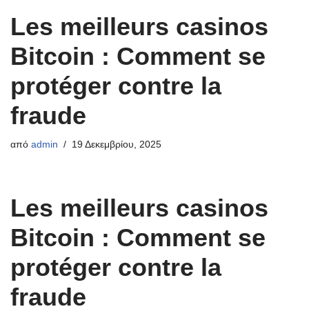
Les meilleurs casinos
Bitcoin : Comment se
protéger contre la
fraude
από
admin
19 Δεκεμβρίου, 2025
Les meilleurs casinos
Bitcoin : Comment se
protéger contre la
fraude