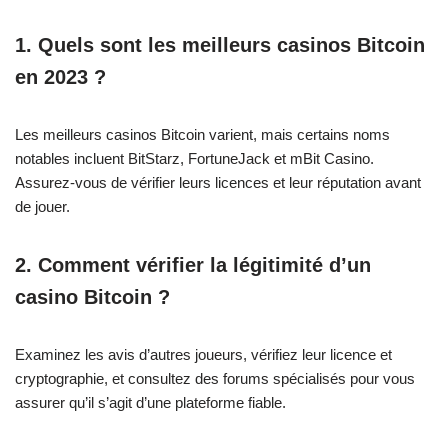
1. Quels sont les meilleurs casinos Bitcoin
en 2023 ?
Les meilleurs casinos Bitcoin varient, mais certains noms
notables incluent BitStarz, FortuneJack et mBit Casino.
Assurez-vous de vérifier leurs licences et leur réputation avant
de jouer.
2. Comment vérifier la légitimité d’un
casino Bitcoin ?
Examinez les avis d’autres joueurs, vérifiez leur licence et
cryptographie, et consultez des forums spécialisés pour vous
assurer qu’il s’agit d’une plateforme fiable.