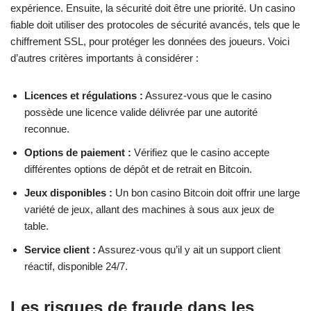
expérience. Ensuite, la sécurité doit être une priorité. Un casino
fiable doit utiliser des protocoles de sécurité avancés, tels que le
chiffrement SSL, pour protéger les données des joueurs. Voici
d’autres critères importants à considérer :
Licences et régulations :
Assurez-vous que le casino
possède une licence valide délivrée par une autorité
reconnue.
Options de paiement :
Vérifiez que le casino accepte
différentes options de dépôt et de retrait en Bitcoin.
Jeux disponibles :
Un bon casino Bitcoin doit offrir une large
variété de jeux, allant des machines à sous aux jeux de
table.
Service client :
Assurez-vous qu’il y ait un support client
réactif, disponible 24/7.
Les risques de fraude dans les