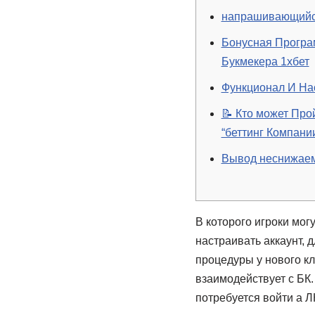
напрашивающийся
Бонусная Програ
Букмекера 1хбет
Функционал И На
📝 Кто может Про
“беттинг Компани
Вывод неснижае
В которого игроки мог
настраивать аккаунт, 
процедуры у нового кл
взаимодействует с БК. 
потребуется войти а Л