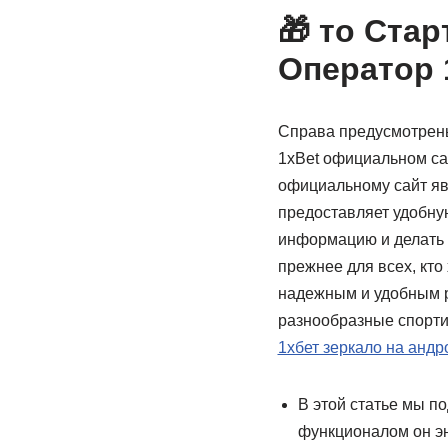
🎁 то Ста
Оператор 
Справа предусмотрены
1xBet официальном сай
официальному сайт яв
предоставляет удобну
информацию и делать 
прежнее для всех, кто
надежным и удобным р
разнообразные спорти
1хбет зеркало на анд
В этой статье мы п
функционалом он эн