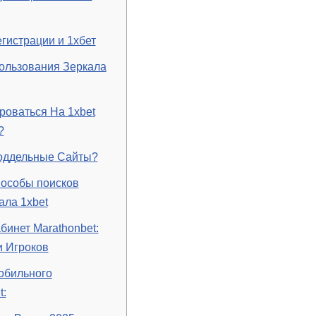
гистрации и 1хбет
ользования Зеркала
роваться На 1xbet
?
Поддельные Сайты?
особы поисков
ала 1xbet
бинет Marathonbet:
и Игроков
обильного
t: