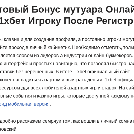
ртовый Бонус мутуара Онла
1хбет Игроку После Регист
 клавиши для создания профиля, а постоянно игроки могут
те проход в личный кабинетик. Необходимо отметить, тольк
ляется словом из лидеров а индустрии онлайн-букмекеров.
ю интерфейс и простых навигацию, что позволял быстро на
ставки без нерешенных. В итоге, 1xbet официальный сайт –
 хочет насладиться азартом и выиграть деньги. 1xbet офици
есурсом ддя всех любителей азартных игр и ставок. На сай
вные события и казино игры, которые доступной каждому 
роид мобильная версия
.
одробно расскажем семряуи том, как вошли в личный комнат
овский.