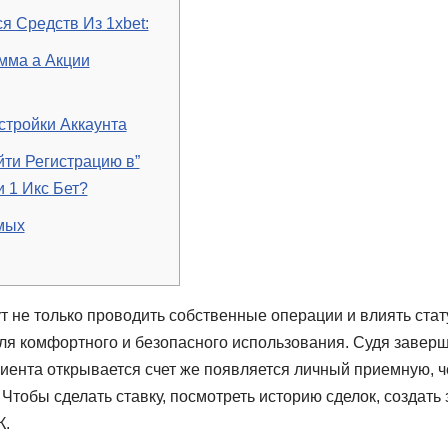
 Средств Из 1xbet:
мма а Акции
стройки Аккаунта
йти Регистрацию в”
и 1 Икс Бет?
мых
ут не только проводить собственные операции и влиять стату
для комфортного и безопасного использования. Судя завер
иента открывается счет же появляется личный приемную, ч
Чтобы сделать ставку, посмотреть историю сделок, создать 
К.