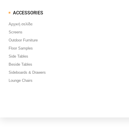
ACCESSORIES
Μεταπηδήστε
στο
Αρχική σελίδα
περιεχόμενο
Screens
Outdoor Furniture
Floor Samples
Side Tables
Beside Tables
Sideboards & Drawers
Lounge Chairs