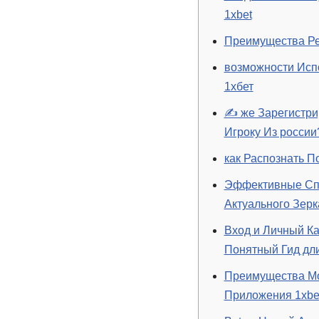
1xbet
Преимущества Ре
возможности Исп
1хбет
✍️ же Зарегистри
Игроку Из россии
как Распознать 
Эффективные Сп
Актуального Зерк
Вход и Личный Ка
Понятный Гид дл
Преимущества М
Приложения 1xbe