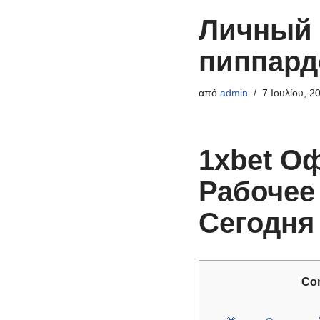
Личный 
пиппард
από
admin
7 Ιουλίου, 2
1xbet О
Рабочее 
Сегодня
Co