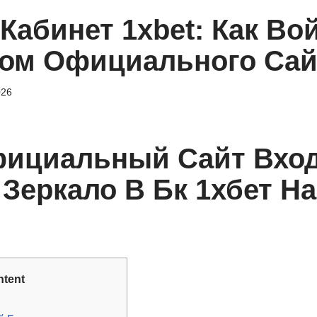
Кабинет 1xbet: Как Во
ом Официального Сай
026
фициальный Сайт Вхо
Зеркало В Бк 1хбет На
ntent