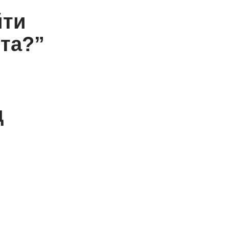
йти
та?”
д