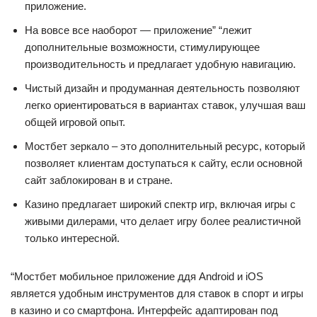
приложение.
На вовсе все наоборот — приложение” “лежит
дополнительные возможности, стимулирующее
производительность и предлагает удобную навигацию.
Чистый дизайн и продуманная деятельность позволяют
легко ориентироваться в вариантах ставок, улучшая ваш
общей игровой опыт.
Мостбет зеркало – это дополнительный ресурс, который
позволяет клиентам доступаться к сайту, если основной
сайт заблокирован в и стране.
Казино предлагает широкий спектр игр, включая игры с
живыми дилерами, что делает игру более реалистичной
только интересной.
“Мостбет мобильное приложение ддя Android и iOS
является удобным инструментов для ставок в спорт и игры
в казино и со смартфона. Интерфейс адаптирован под