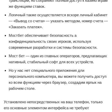
трансляций, но сохраняют полный доступ к казино играм
же функциям ставок.
Логичный также осуществляется вскоре личный кабинет
— «Вывод со счета» — указать методом, номер счета —
«Заказать платеж».
Мостбет обеспечивает безопасность а
конфиденциальность своих игроков, используя
современные разработки и системы безопасности.
Мост бет — один из главных операторов, предлагающих
нативный, стабильный софт для всех устройств.
Но у нас нет специального приложения дли
персонального компьютера, вы можете получить доступ
ко всем функциям через браузер, создадим ярлык на
рабочем столе.
Установлено непосредственных на ваш телефон, только
его основные элементом интерфейса не требуют