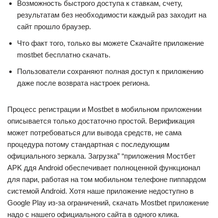
Возможность быстрого доступа к ставкам, счету,
результатам без необходимости каждый раз заходит на
сайт прошло браузер.
Что факт того, только вы можете Скачайте приложение
mostbet бесплатно скачать.
Пользователи сохраняют полная доступ к приложению
даже после возврата настроек региона.
Процесс регистрации и Mostbet в мобильном приложении
описывается только достаточно простой. Верификация
может потребоваться дли вывода средств, не сама
процедура потому стандартная с последующим
официального зеркала. Загрузка” “приложения Мостбет
APK ддя Android обеспечивает полноценной функционал
для пари, работая на том мобильном телефоне пиппардом
системой Android. Хотя наше приложение недоступно в
Google Play из-за ограничений, скачать Mostbet приложение
надо с нашего официального сайта в одного клика.