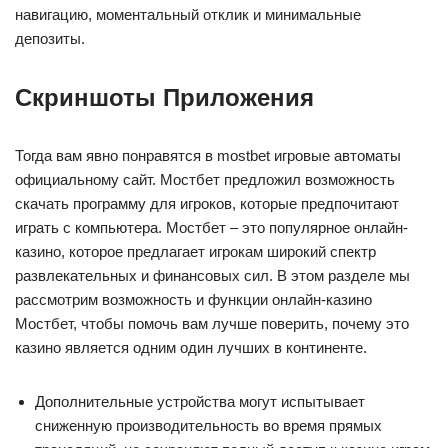
навигацию, моментальный отклик и минимальные
депозиты.
Скриншоты Приложения
Тогда вам явно понравятся в mostbet игровые автоматы
официальному сайт. Мостбет предложил возможность
скачать программу для игроков, которые предпочитают
играть с компьютера. Мостбет – это популярное онлайн-
казино, которое предлагает игрокам широкий спектр
развлекательных и финансовых сил. В этом разделе мы
рассмотрим возможность и функции онлайн-казино
Мостбет, чтобы помочь вам лучше поверить, почему это
казино является одним один лучших в континенте.
Дополнительные устройства могут испытывает
сниженную производительность во время прямых