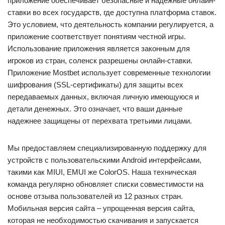
приложение обеспечивает безопасные и надежные онлайн-
ставки во всех государств, где доступна платформа ставок.
Это условием, что деятельность компании регулируется, а
приложение соответствует понятиям честной игры.
Использование приложения является законным для
игроков из стран, соленск разрешены онлайн-ставки.
Приложение Mostbet использует современные технологии
шифрования (SSL-сертификаты) для защиты всех
передаваемых данных, включая личную имеющуюся и
детали денежных. Это означает, что ваши данные
надежнее защищены от перехвата третьими лицами.
Мы предоставляем специализированную поддержку для
устройств с пользовательскими Android интерфейсами,
такими как MIUI, EMUI же ColorOS. Наша техническая
команда регулярно обновляет списки совместимости на
основе отзыва пользователей из 12 разных стран.
Мобильная версия сайта – упрощенная версия сайта,
которая не необходимостью скачивания и запускается