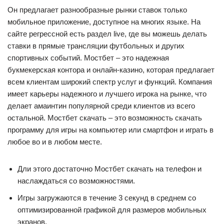
Он предлагает разнообразные рынки ставок только
мобильное приложение, доступное на многих языке. На
сайте регрессной есть раздел live, где вы можешь делать
ставки в прямые трансляции футбольных и других
спортивных событий. Мостбет – это надежная
букмекерская контора и онлайн-казино, которая предлагает
всем клиентам широкий спектр услуг и функций. Компания
имеет карьеры надежного и лучшего игрока на рынке, что
делает амаинтин популярной среди клиентов из всего
остальной. Мостбет скачать – это возможность скачать
программу для игры на компьютер или смартфон и играть в
любое во и в любом месте.
Дли этого достаточно Мостбет скачать на телефон и
наслаждаться со возможностями.
Игры загружаются в течение 3 секунд в среднем со
оптимизированной графикой для размеров мобильных
экранов.