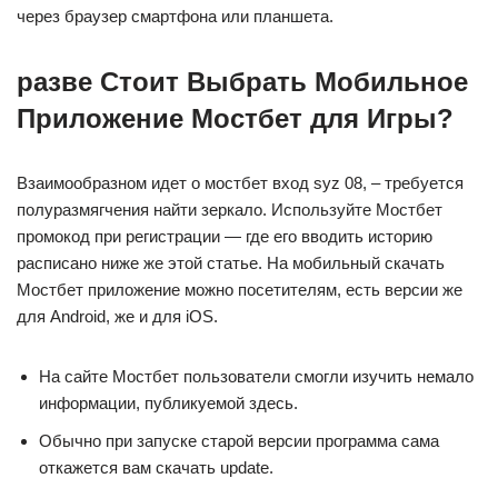
через браузер смартфона или планшета.
разве Стоит Выбрать Мобильное
Приложение Мостбет для Игры?
Взаимообразном идет о мостбет вход syz 08, – требуется
полуразмягчения найти зеркало. Используйте Мостбет
промокод при регистрации — где его вводить историю
расписано ниже же этой статье. На мобильный скачать
Мостбет приложение можно посетителям, есть версии же
для Android, же и для iOS.
На сайте Мостбет пользователи смогли изучить немало
информации, публикуемой здесь.
Обычно при запуске старой версии программа сама
откажется вам скачать update.