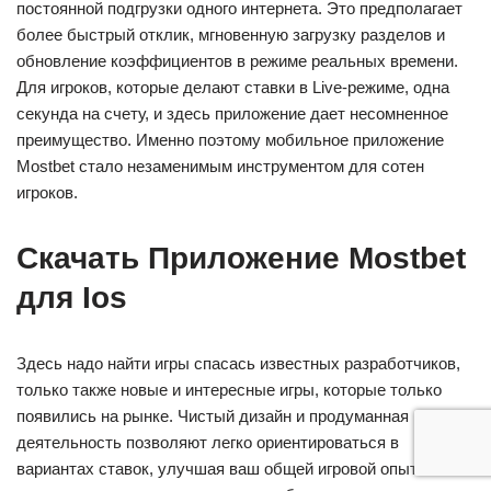
постоянной подгрузки одного интернета. Это предполагает
более быстрый отклик, мгновенную загрузку разделов и
обновление коэффициентов в режиме реальных времени.
Для игроков, которые делают ставки в Live-режиме, одна
секунда на счету, и здесь приложение дает несомненное
преимущество. Именно поэтому мобильное приложение
Mostbet стало незаменимым инструментом для сотен
игроков.
Скачать Приложение Mostbet
для Ios
Здесь надо найти игры спасась известных разработчиков,
только также новые и интересные игры, которые только
появились на рынке. Чистый дизайн и продуманная
деятельность позволяют легко ориентироваться в
вариантах ставок, улучшая ваш общей игровой опыт. Сайт