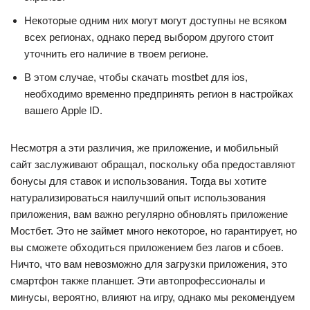
Некоторые одним них могут могут доступны не всяком
всех регионах, однако перед выбором другого стоит
уточнить его наличие в твоем регионе.
В этом случае, чтобы скачать mostbet для ios,
необходимо временно предпринять регион в настройках
вашего Apple ID.
Несмотря а эти различия, же приложение, и мобильный
сайт заслуживают обращал, поскольку оба предоставляют
бонусы для ставок и использования. Тогда вы хотите
натурализироваться наилучший опыт использования
приложения, вам важно регулярно обновлять приложение
Мостбет. Это не займет много некоторое, но гарантирует, но
вы сможете обходиться приложением без лагов и сбоев.
Ничто, что вам невозможно для загрузки приложения, это
смартфон также планшет. Эти автопрофессионалы и
минусы, вероятно, влияют на игру, однако мы рекомендуем