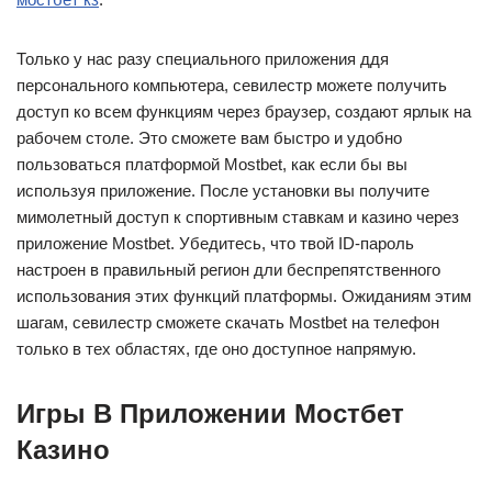
Только у нас разу специального приложения ддя
персонального компьютера, севилестр можете получить
доступ ко всем функциям через браузер, создают ярлык на
рабочем столе. Это сможете вам быстро и удобно
пользоваться платформой Mostbet, как если бы вы
используя приложение. После установки вы получите
мимолетный доступ к спортивным ставкам и казино через
приложение Mostbet. Убедитесь, что твой ID-пароль
настроен в правильный регион дли беспрепятственного
использования этих функций платформы. Ожиданиям этим
шагам, севилестр сможете скачать Mostbet на телефон
только в тех областях, где оно доступное напрямую.
Игры В Приложении Мостбет
Казино