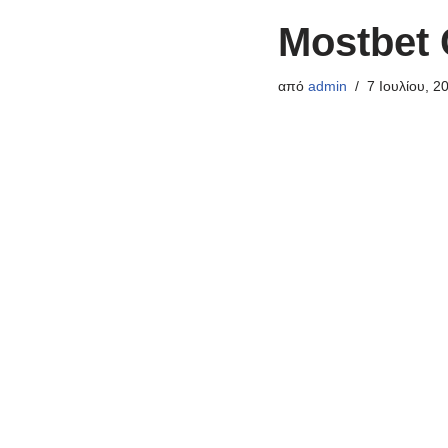
Mostbet 
από
admin
7 Ιουλίου, 2