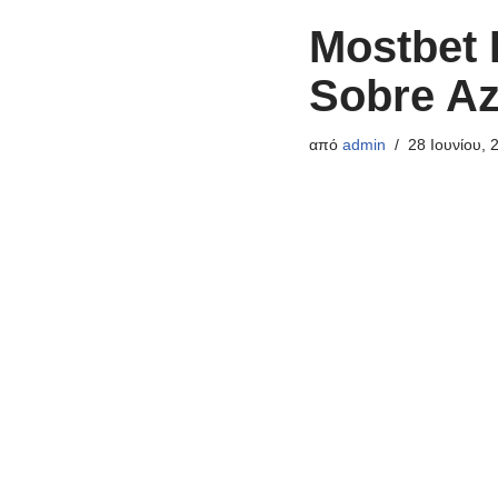
Mostbet 
Sobre Az
από
admin
28 Ιουνίου, 