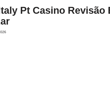
Italy Pt Casino Revisão
ar
2026