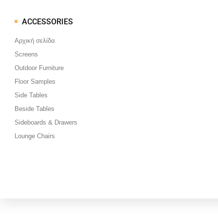
ACCESSORIES
Μεταπηδήστε
στο
Αρχική σελίδα
περιεχόμενο
Screens
Outdoor Furniture
Floor Samples
Side Tables
Beside Tables
Sideboards & Drawers
Lounge Chairs