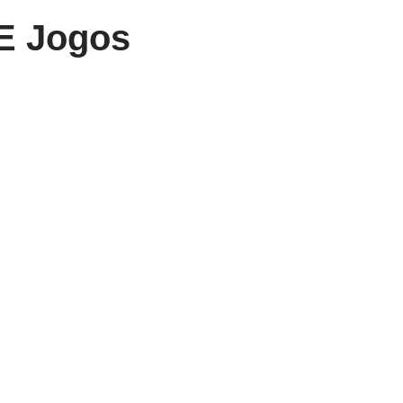
 E Jogos