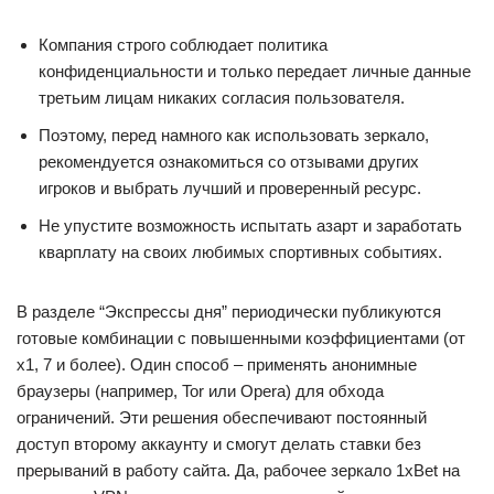
Компания строго соблюдает политика
конфиденциальности и только передает личные данные
третьим лицам никаких согласия пользователя.
Поэтому, перед намного как использовать зеркало,
рекомендуется ознакомиться со отзывами других
игроков и выбрать лучший и проверенный ресурс.
Не упустите возможность испытать азарт и заработать
кварплату на своих любимых спортивных событиях.
В разделе “Экспрессы дня” периодически публикуются
готовые комбинации с повышенными коэффициентами (от
x1, 7 и более). Один способ – применять анонимные
браузеры (например, Tor или Opera) для обхода
ограничений. Эти решения обеспечивают постоянный
доступ второму аккаунту и смогут делать ставки без
прерываний в работу сайта. Да, рабочее зеркало 1xBet на