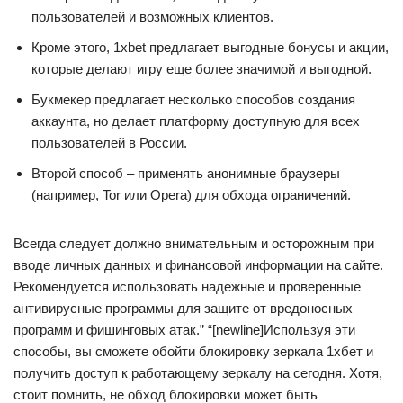
пользователей и возможных клиентов.
Кроме этого, 1xbet предлагает выгодные бонусы и акции,
которые делают игру еще более значимой и выгодной.
Букмекер предлагает несколько способов создания
аккаунта, но делает платформу доступную для всех
пользователей в России.
Второй способ – применять анонимные браузеры
(например, Tor или Opera) для обхода ограничений.
Всегда следует должно внимательным и осторожным при
вводе личных данных и финансовой информации на сайте.
Рекомендуется использовать надежные и проверенные
антивирусные программы для защите от вредоносных
программ и фишинговых атак.” “[newline]Используя эти
способы, вы сможете обойти блокировку зеркала 1хбет и
получить доступ к работающему зеркалу на сегодня. Хотя,
стоит помнить, не обход блокировки может быть