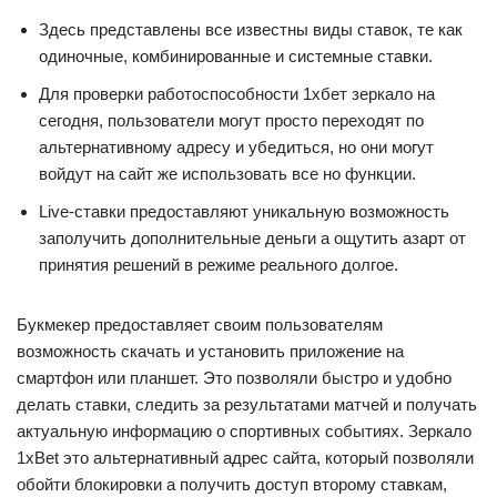
Здесь представлены все известны виды ставок, те как
одиночные, комбинированные и системные ставки.
Для проверки работоспособности 1хбет зеркало на
сегодня, пользователи могут просто переходят по
альтернативному адресу и убедиться, но они могут
войдут на сайт же использовать все но функции.
Live-ставки предоставляют уникальную возможность
заполучить дополнительные деньги а ощутить азарт от
принятия решений в режиме реального долгое.
Букмекер предоставляет своим пользователям
возможность скачать и установить приложение на
смартфон или планшет. Это позволяли быстро и удобно
делать ставки, следить за результатами матчей и получать
актуальную информацию о спортивных событиях. Зеркало
1xBet это альтернативный адрес сайта, который позволяли
обойти блокировки а получить доступ второму ставкам,