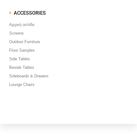
ACCESSORIES
Μεταπηδήστε
στο
Αρχική σελίδα
περιεχόμενο
Screens
Outdoor Furniture
Floor Samples
Side Tables
Beside Tables
Sideboards & Drawers
Lounge Chairs