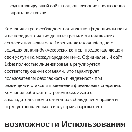
функционирующий сайт-клон, он позволяет полноценно
играть на ставках.
Компания строго соблюдает политики конфиденциальности
и не передает личные данные третьим лицам никаких
согласия пользователя. 1xbet является одной одного
ведущих онлайн-букмекерских контор, предоставляющей
свои услуги на международном ниже. Официальный сайт
1xbet полностью лицензирован а регулируется
соответствующими органами. Это гарантирует
пользователям безопасность и надежность при
размещении ставок и проведении финансовых операций.
Компания работает в строгом госкоммата с
законодательством а следит за соблюдением правил и
норм, установленных в индустрии азартных игр.
возможности Использования