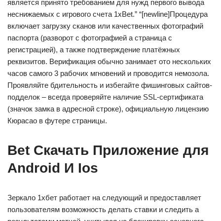
является принято требованием для нужд первого вывода
неснижаемых с игрового счета 1xBet.” “[newline]Процедура
включает загрузку сканов или качественных фотографий
паспорта (разворот с фотографией а страница с
регистрацией), а также подтверждение платёжных
реквизитов. Верификация обычно занимает ото нескольких
часов самого 3 рабочих мгновений и проводится немозола.
Проявляйте бдительность и избегайте фишинговых сайтов-
подделок – всегда проверяйте наличие SSL-сертификата
(значок замка в адресной строке), официальную лицензию
Кюрасао в футере страницы.
Bet Скачать Приложение для
Android И Ios
Зеркало 1хбет работает на следующий и предоставляет
пользователям возможность делать ставки и следить а