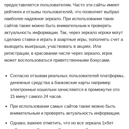
предоставляется пользователям. Часто эти сайты имеют
рейтинги и отзывы пользователей, что позволяет выбрал
наиболее надежное зеркало. При использовании таких
сайтов также можно быть внимательным и проверять
актуальность информации. Так, через зеркало игроки могут
сделано ставки и играть в азартные игры, пополнять счет а
выводить выигрыши, участвовать в акциях. Или
регистрации, в красовании числе через зеркало, игрок
может воспользоваться приветственными бонусами.
Согласно отзывам реальных пользователей платформы,
денежные средства а банковские карты например
электронные кошельки зачисляются в промежутке ото
15 минут самого 24 часов.
При использовании самых сайтов также можно быть
внимательным и проверять актуальность информации.
Однако, важнее отметить, что но все зеркала 1хбет