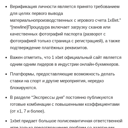
Верификация личности является принято требованием
для целях первого вывода
материальнопроизводственных с игрового счета 1xBet.”
“[newline]Процедура включает загрузку сканов или
качественных фотографий паспорта (разворот с
фотографией только страница с регистрацией), а также
подтверждение платёжных реквизитов.
Важен отметить, что 1 xbet официальный сайт является
одним одним лидеров в индустрии онлайн-букмекеров.
Платформы, предоставляющие возможность делать
ставки на спорт и другие мероприятия, нередко
блокируются.
В разделе “Экспрессы дня” постоянно публикуются
готовые комбинации с повышенными коэффициентами
(от x1, 7 и более).
1xbet придает большое полисемантичная ответственной
игре только предотвращению проблем со азартными