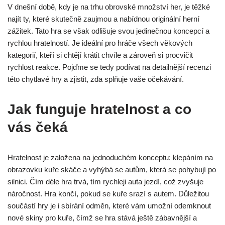
V dnešní době, kdy je na trhu obrovské množství her, je těžké
najít ty, které skutečně zaujmou a nabídnou originální herní
zážitek. Tato hra se však odlišuje svou jedinečnou koncepcí a
rychlou hratelností. Je ideální pro hráče všech věkových
kategorií, kteří si chtějí krátit chvíle a zároveň si procvičit
rychlost reakce. Pojďme se tedy podívat na detailnější recenzi
této chytlavé hry a zjistit, zda splňuje vaše očekávání.
Jak funguje hratelnost a co
vás čeká
Hratelnost je založena na jednoduchém konceptu: klepáním na
obrazovku kuře skáče a vyhýbá se autům, která se pohybují po
silnici. Čím déle hra trvá, tím rychleji auta jezdí, což zvyšuje
náročnost. Hra končí, pokud se kuře srazí s autem. Důležitou
součástí hry je i sbírání odměn, které vám umožní odemknout
nové skiny pro kuře, čímž se hra stává ještě zábavnější a