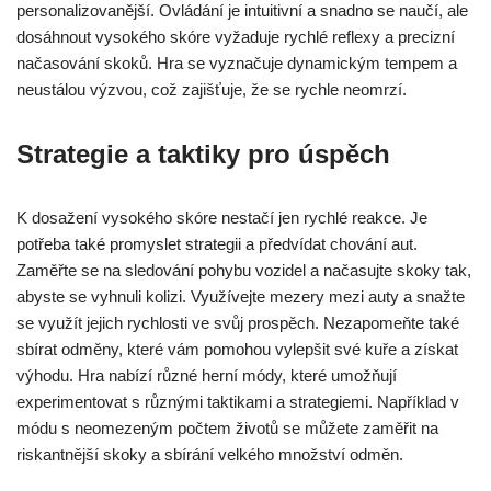
personalizovanější. Ovládání je intuitivní a snadno se naučí, ale
dosáhnout vysokého skóre vyžaduje rychlé reflexy a precizní
načasování skoků. Hra se vyznačuje dynamickým tempem a
neustálou výzvou, což zajišťuje, že se rychle neomrzí.
Strategie a taktiky pro úspěch
K dosažení vysokého skóre nestačí jen rychlé reakce. Je
potřeba také promyslet strategii a předvídat chování aut.
Zaměřte se na sledování pohybu vozidel a načasujte skoky tak,
abyste se vyhnuli kolizi. Využívejte mezery mezi auty a snažte
se využít jejich rychlosti ve svůj prospěch. Nezapomeňte také
sbírat odměny, které vám pomohou vylepšit své kuře a získat
výhodu. Hra nabízí různé herní módy, které umožňují
experimentovat s různými taktikami a strategiemi. Například v
módu s neomezeným počtem životů se můžete zaměřit na
riskantnější skoky a sbírání velkého množství odměn.