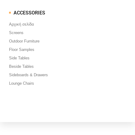
ACCESSORIES
Μεταπηδήστε
στο
Αρχική σελίδα
περιεχόμενο
Screens
Outdoor Furniture
Floor Samples
Side Tables
Beside Tables
Sideboards & Drawers
Lounge Chairs