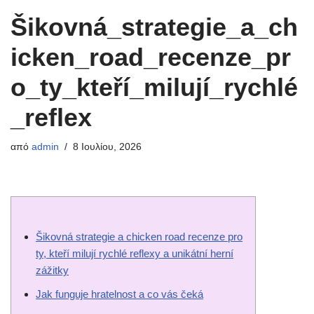
Šikovná_strategie_a_ch
icken_road_recenze_pr
o_ty_kteří_milují_rychlé
_reflex
από
admin
8 Ιουλίου, 2026
Šikovná strategie a chicken road recenze pro
ty, kteří milují rychlé reflexy a unikátní herní
zážitky
Jak funguje hratelnost a co vás čeká