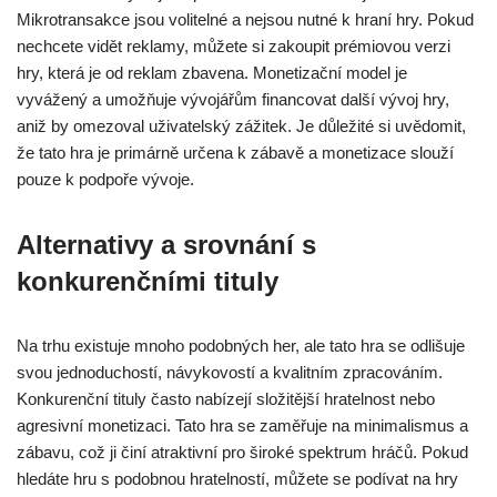
Mikrotransakce jsou volitelné a nejsou nutné k hraní hry. Pokud
nechcete vidět reklamy, můžete si zakoupit prémiovou verzi
hry, která je od reklam zbavena. Monetizační model je
vyvážený a umožňuje vývojářům financovat další vývoj hry,
aniž by omezoval uživatelský zážitek. Je důležité si uvědomit,
že tato hra je primárně určena k zábavě a monetizace slouží
pouze k podpoře vývoje.
Alternativy a srovnání s
konkurenčními tituly
Na trhu existuje mnoho podobných her, ale tato hra se odlišuje
svou jednoduchostí, návykovostí a kvalitním zpracováním.
Konkurenční tituly často nabízejí složitější hratelnost nebo
agresivní monetizaci. Tato hra se zaměřuje na minimalismus a
zábavu, což ji činí atraktivní pro široké spektrum hráčů. Pokud
hledáte hru s podobnou hratelností, můžete se podívat na hry