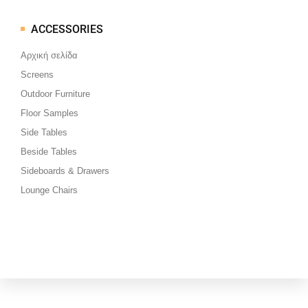
ACCESSORIES
Μεταπηδήστε
στο
Αρχική σελίδα
περιεχόμενο
Screens
Outdoor Furniture
Floor Samples
Side Tables
Beside Tables
Sideboards & Drawers
Lounge Chairs