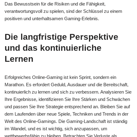
Das Bewusstsein für die Risiken und die Fähigkeit,
verantwortungsvoll zu spielen, sind der Schlüssel zu einem
positiven und unterhaltsamen Gaming-Erlebnis.
Die langfristige Perspektive
und das kontinuierliche
Lernen
Erfolgreiches Online-Gaming ist kein Sprint, sondern ein
Marathon. Es erfordert Geduld, Ausdauer und die Bereitschaft,
kontinuierlich zu lernen und sich zu verbessern. Analysieren Sie
Ihre Ergebnisse, identifizieren Sie Ihre Stärken und Schwächen
und passen Sie Ihre Strategie entsprechend an. Bleiben Sie auf
dem Laufenden über neue Spiele, Techniken und Trends in der
Welt des Online-Gamings. Die Gaming-Landschaft ist ständig
im Wandel, und es ist wichtig, sich anzupassen, um
wettbewerbsfähig zu bleiben. Betrachten Sie Verluste als