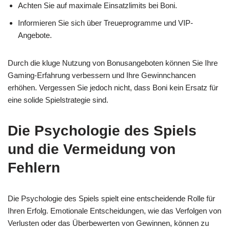
Achten Sie auf maximale Einsatzlimits bei Boni.
Informieren Sie sich über Treueprogramme und VIP-
Angebote.
Durch die kluge Nutzung von Bonusangeboten können Sie Ihre
Gaming-Erfahrung verbessern und Ihre Gewinnchancen
erhöhen. Vergessen Sie jedoch nicht, dass Boni kein Ersatz für
eine solide Spielstrategie sind.
Die Psychologie des Spiels
und die Vermeidung von
Fehlern
Die Psychologie des Spiels spielt eine entscheidende Rolle für
Ihren Erfolg. Emotionale Entscheidungen, wie das Verfolgen von
Verlusten oder das Überbewerten von Gewinnen, können zu