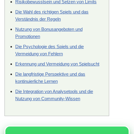
Risikobewusstsein und Setzen von Limits
Die Wahl des richtigen Spiels und das
Verständnis der Regeln
Nutzung von Bonusangeboten und
Promotionen
Die Psychologie des Spiels und die
Vermeidung von Fehlern
Erkennung und Vermeidung von Spielsucht
Die langfristige Perspektive und das
kontinuierliche Lernen
Die Integration von Analysetools und die
Nutzung von Community-Wissen