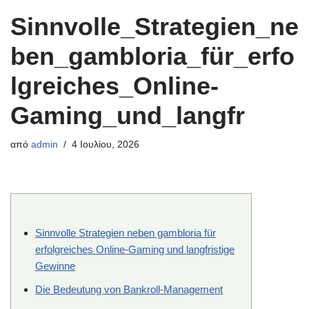
Sinnvolle_Strategien_ne
ben_gambloria_für_erfo
lgreiches_Online-
Gaming_und_langfr
από
admin
4 Ιουλίου, 2026
Sinnvolle Strategien neben gambloria für
erfolgreiches Online-Gaming und langfristige
Gewinne
Die Bedeutung von Bankroll-Management