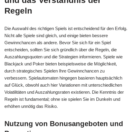
und das Verständnis der
Regeln
Die Auswahl des richtigen Spiels ist entscheidend für den Erfolg.
Nicht alle Spiele sind gleich, und einige bieten bessere
Gewinnchancen als andere. Bevor Sie sich für ein Spiel
entscheiden, sollten Sie sich gründlich über die Regeln, die
Auszahlungsquoten und die Strategien informieren. Spiele wie
Blackjack und Poker bieten beispielsweise die Möglichkeit,
durch strategisches Spielen Ihre Gewinnchancen zu
verbessern. Spielautomaten hingegen basieren hauptsächlich
auf Glück, obwohl auch hier Variationen mit unterschiedlichen
Volatilitäten und Auszahlungsraten existieren. Die Kenntnis der
Regeln ist fundamental; ohne sie spielen Sie im Dunkeln und
erhöhen unnötig das Risiko.
Nutzung von Bonusangeboten und