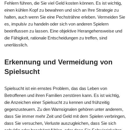
Fehlern führen, die Sie viel Geld kosten können. Es ist wichtig,
einen kühlen Kopf zu bewahren und sich an Ihre Strategie zu
halten, auch wenn Sie eine Pechsträhne erleben. Vermeiden Sie
es, impulsiv zu handeln oder sich von anderen Spielern
beeinflussen zu lassen. Eine objektive Herangehensweise und
die Fähigkeit, rationale Entscheidungen zu treffen, sind
unerlässlich.
Erkennung und Vermeidung von
Spielsucht
Spielsucht ist ein ernstes Problem, das das Leben von
Betroffenen und ihren Familien zerstören kann. Es ist wichtig,
die Anzeichen einer Spielsucht zu kennen und frühzeitig
gegenzusteuern. Zu den Warnsignalen gehören unter anderem,
dass Sie immer mehr Zeit und Geld mit dem Spielen verbringen,
dass Sie versuchen, Verluste auszugleichen, dass Sie sich