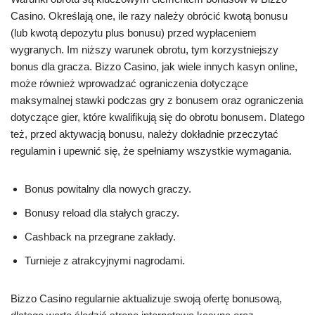
Casino. Określają one, ile razy należy obrócić kwotą bonusu
(lub kwotą depozytu plus bonusu) przed wypłaceniem
wygranych. Im niższy warunek obrotu, tym korzystniejszy
bonus dla gracza. Bizzo Casino, jak wiele innych kasyn online,
może również wprowadzać ograniczenia dotyczące
maksymalnej stawki podczas gry z bonusem oraz ograniczenia
dotyczące gier, które kwalifikują się do obrotu bonusem. Dlatego
też, przed aktywacją bonusu, należy dokładnie przeczytać
regulamin i upewnić się, że spełniamy wszystkie wymagania.
Bonus powitalny dla nowych graczy.
Bonusy reload dla stałych graczy.
Cashback na przegrane zakłady.
Turnieje z atrakcyjnymi nagrodami.
Bizzo Casino regularnie aktualizuje swoją ofertę bonusową,