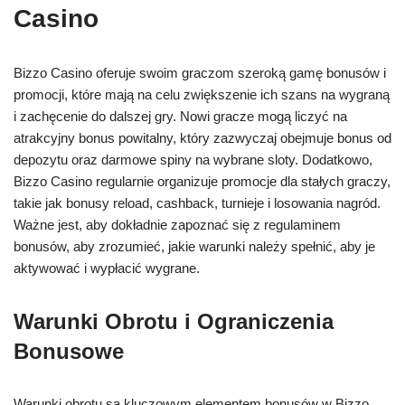
Casino
Bizzo Casino oferuje swoim graczom szeroką gamę bonusów i
promocji, które mają na celu zwiększenie ich szans na wygraną
i zachęcenie do dalszej gry. Nowi gracze mogą liczyć na
atrakcyjny bonus powitalny, który zazwyczaj obejmuje bonus od
depozytu oraz darmowe spiny na wybrane sloty. Dodatkowo,
Bizzo Casino regularnie organizuje promocje dla stałych graczy,
takie jak bonusy reload, cashback, turnieje i losowania nagród.
Ważne jest, aby dokładnie zapoznać się z regulaminem
bonusów, aby zrozumieć, jakie warunki należy spełnić, aby je
aktywować i wypłacić wygrane.
Warunki Obrotu i Ograniczenia
Bonusowe
Warunki obrotu są kluczowym elementem bonusów w Bizzo