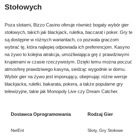
Stołowych
Poza slotami, Bizzo Casino oferuje również bogaty wybór gier
stołowych, takich jak blackjack, ruletka, baccarat i poker. Gry te
są dostępne w różnych wariantach, co pozwala graczom
wybrać tę, która najlepiej odpowiada ich preferencjom. Kasyno
na żywo to kolejna atrakcja, umożliwiająca grę z prawdziwymi
krupierami w czasie rzeczywistym. Dzięki temu można poczuć
atmosferę prawdziwego kasyna, siedząc wygodnie w domu.
Wybór gier na żywo jest imponujący, obejmując różne wersje
blackjacka, ruletki, bakarata, pokera, a także popularne gry
telewizyjne, takie jak Monopoly Live czy Dream Catcher.
Dostawca Oprogramowania
Rodzaj Gier
NetEnt
Sloty, Gry Stołowe