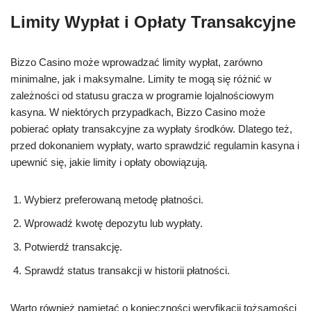
Limity Wypłat i Opłaty Transakcyjne
Bizzo Casino może wprowadzać limity wypłat, zarówno
minimalne, jak i maksymalne. Limity te mogą się różnić w
zależności od statusu gracza w programie lojalnościowym
kasyna. W niektórych przypadkach, Bizzo Casino może
pobierać opłaty transakcyjne za wypłaty środków. Dlatego też,
przed dokonaniem wypłaty, warto sprawdzić regulamin kasyna i
upewnić się, jakie limity i opłaty obowiązują.
Wybierz preferowaną metodę płatności.
Wprowadź kwotę depozytu lub wypłaty.
Potwierdź transakcję.
Sprawdź status transakcji w historii płatności.
Warto również pamiętać o konieczności weryfikacji tożsamości