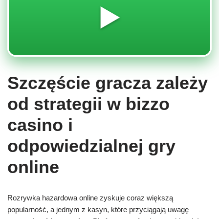
▶️
Szczęście gracza zależy
od strategii w bizzo
casino i
odpowiedzialnej gry
online
Rozrywka hazardowa online zyskuje coraz większą
popularność, a jednym z kasyn, które przyciągają uwagę