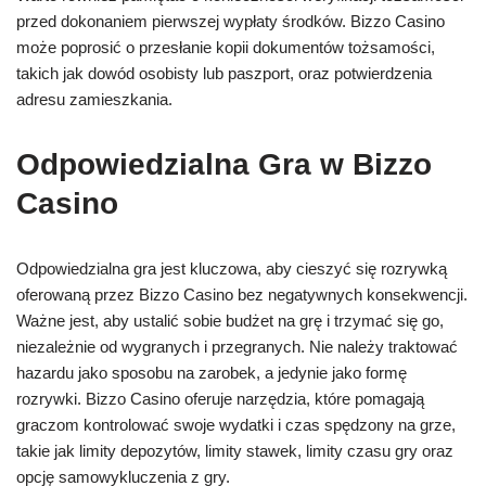
przed dokonaniem pierwszej wypłaty środków. Bizzo Casino
może poprosić o przesłanie kopii dokumentów tożsamości,
takich jak dowód osobisty lub paszport, oraz potwierdzenia
adresu zamieszkania.
Odpowiedzialna Gra w Bizzo
Casino
Odpowiedzialna gra jest kluczowa, aby cieszyć się rozrywką
oferowaną przez Bizzo Casino bez negatywnych konsekwencji.
Ważne jest, aby ustalić sobie budżet na grę i trzymać się go,
niezależnie od wygranych i przegranych. Nie należy traktować
hazardu jako sposobu na zarobek, a jedynie jako formę
rozrywki. Bizzo Casino oferuje narzędzia, które pomagają
graczom kontrolować swoje wydatki i czas spędzony na grze,
takie jak limity depozytów, limity stawek, limity czasu gry oraz
opcję samowykluczenia z gry.