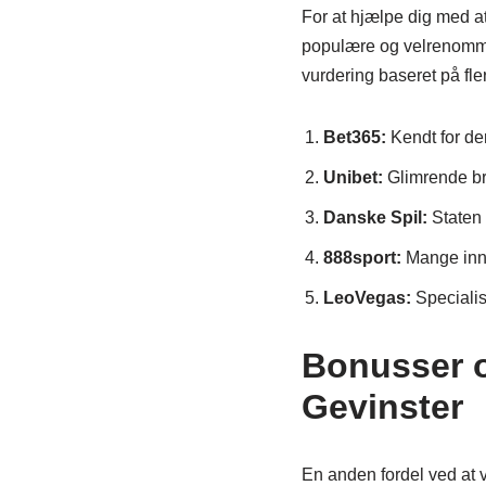
For at hjælpe dig med at
populære og velrenomme
vurdering baseret på flere
Bet365:
Kendt for de
Unibet:
Glimrende br
Danske Spil:
Staten 
888sport:
Mange inno
LeoVegas:
Specialise
Bonusser 
Gevinster
En anden fordel ved at 