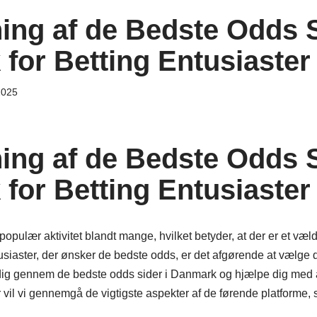
ing af de Bedste Odds S
for Betting Entusiaster
2025
ing af de Bedste Odds S
for Betting Entusiaster
populær aktivitet blandt mange, hvilket betyder, at der er et væl
usiaster, der ønsker de bedste odds, er det afgørende at vælge d
 dig gennem de bedste odds sider i Danmark og hjælpe dig med a
r vil vi gennemgå de vigtigste aspekter af de førende platforme, 