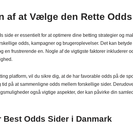
n af at Vælge den Rette Odds
s side er essentielt for at optimere dine betting strategier og m
forskellige odds, kampagner og brugeroplevelser. Det kan betyde
g en frustrerende en. Nogle af de vigtigste faktorer inkluderer
ighed.
ting platform, vil du sikre dig, at de har favorable odds på de sp
ug tid på at sammenligne odds mellem forskellige sider. Derudov
gsmuligheder også vigtige aspekter, der kan påvirke din saml
r Best Odds Sider i Danmark