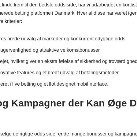
 finde frem til den bedste odds side, har vi udarbejdet en kortlis
rede betting platforme i Danmark. Hver af disse har været ig
 kriterier:
res brede udvalg af markeder og konkurrencedygtige odds.
ugervenlighed og attraktive velkomstbonusser.
ejet, hvilket giver en ekstra følelse af sikkerhed og troværdighed
vative features og et bredt udvalg af betalingsmetoder.
ret i live betting og et flot designet mobilinterface.
og Kampagner der Kan Øge Di
vælge de rigtige odds sider er de mange bonusser og kampagner,