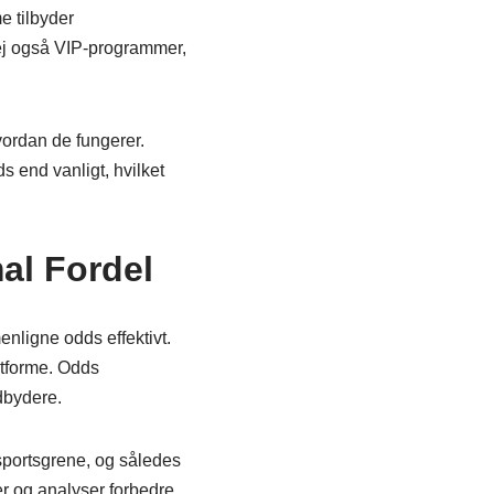
e tilbyder
ej også VIP-programmer,
hvordan de fungerer.
 end vanligt, hvilket
al Fordel
menligne odds effektivt.
atforme. Odds
dbydere.
 sportsgrene, og således
r og analyser forbedre