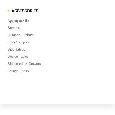
ACCESSORIES
Μεταπηδήστε
στο
Αρχική σελίδα
περιεχόμενο
Screens
Outdoor Furniture
Floor Samples
Side Tables
Beside Tables
Sideboards & Drawers
Lounge Chairs