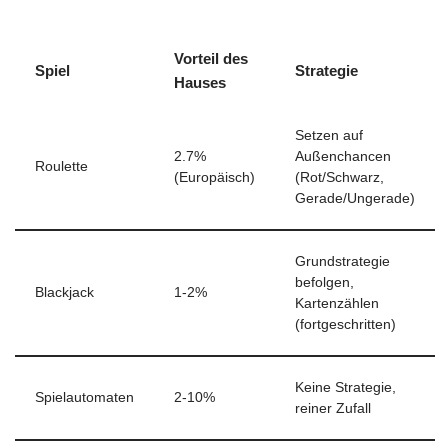
Vorteil des
Spiel
Strategie
Hauses
Setzen auf
2.7%
Außenchancen
Roulette
(Europäisch)
(Rot/Schwarz,
Gerade/Ungerade)
Grundstrategie
befolgen,
Blackjack
1-2%
Kartenzählen
(fortgeschritten)
Keine Strategie,
Spielautomaten
2-10%
reiner Zufall