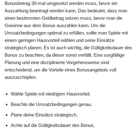
Bonusbetrag 30-mal umgesetzt werden muss, bevor ein
Auszahlung beantragt werden kann. Das bedeutet, dass man
einen bestimmten Geldbetrag setzen muss, bevor man die
Gewinne aus dem Bonus auszahlen kann. Um die
Umsatzbedingungen optimal zu erfüllen, sollte man Spiele mit
einem geringen Hausvorteil wählen und seine Einsätze
strategisch planen. Es ist auch wichtig, die Gültigkeitsdauer des
Bonus zu beachten, da dieser sonst verfällt. Eine sorgfältige
Planung und eine disziplinierte Vorgehensweise sind
entscheidend, um die Vorteile eines Bonusangebots voll
auszuschöpfen.
Wähle Spiele mit niedrigem Hausvorteil.
Beachte die Umsatzbedingungen genau.
Plane deine Einsätze strategisch.
Achte auf die Gültigkeitsdauer des Bonus.