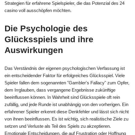
Strategien für erfahrene Spielspieler, die das Potenzial des 24
casino voll ausschöpfen möchten.
Die Psychologie des
Glücksspiels und ihre
Auswirkungen
Das Verständnis der eigenen psychologischen Verfassung ist
ein entscheidender Faktor für erfolgreiches Glücksspiel. Viele
Spieler fallen dem sogenannten "Gambler's Fallacy" zum Opfer,
dem Irrglauben, dass vergangene Ergebnisse zukünftige
beeinflussen können. In Wahrheit sind Glücksspiele oft rein
zufällig, und jede Runde ist unabhängig von den vorherigen. Ein
erfahrener Spieler erkennt diese Denkfehler und lässt sich nicht
von ihnen beeinflussen. Es ist wichtig, sich realistische Ziele zu
setzen und Verluste als Teil des Spiels zu akzeptieren.
Emotionale Entscheidungen, die auf Frustration oder Hoffnung