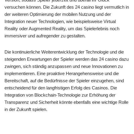
versuchen können. Die Zukunft des 24 casino liegt vermutlich in
der weiteren Optimierung der mobilen Nutzung und der
Integration neuer Technologien, wie beispielsweise Virtual
Reality oder Augmented Reality, um das Spielerlebnis noch
immersiver und aufregender zu gestalten.
Die kontinuierliche Weiterentwicklung der Technologie und die
steigenden Erwartungen der Spieler werden das 24 casino dazu
zwingen, sich ständig anzupassen und neue Innovationen zu
implementieren. Eine proaktive Herangehensweise und die
Bereitschaft, auf die Bedürfnisse der Spieler einzugehen, sind
entscheidend für den langfristigen Erfolg des Casinos. Die
Integration von Blockchain-Technologie zur Erhöhung der
Transparenz und Sicherheit könnte ebenfalls eine wichtige Rolle
in der Zukunft spielen.