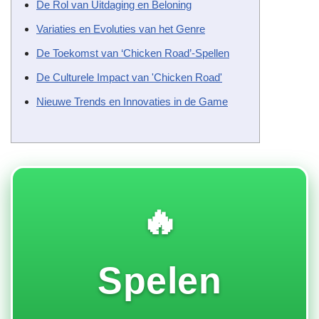
De Rol van Uitdaging en Beloning
Variaties en Evoluties van het Genre
De Toekomst van ‘Chicken Road’-Spellen
De Culturele Impact van 'Chicken Road'
Nieuwe Trends en Innovaties in de Game
🔥
Spelen