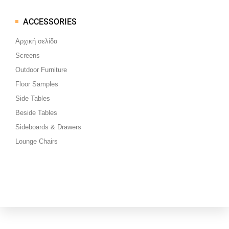
ACCESSORIES
Μεταπηδήστε
στο
Αρχική σελίδα
περιεχόμενο
Screens
Outdoor Furniture
Floor Samples
Side Tables
Beside Tables
Sideboards & Drawers
Lounge Chairs