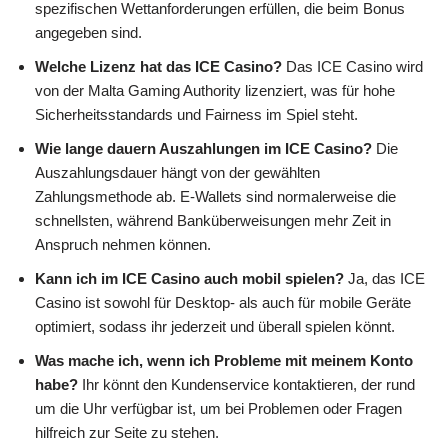
spezifischen Wettanforderungen erfüllen, die beim Bonus
angegeben sind.
Welche Lizenz hat das ICE Casino?
Das ICE Casino wird
von der Malta Gaming Authority lizenziert, was für hohe
Sicherheitsstandards und Fairness im Spiel steht.
Wie lange dauern Auszahlungen im ICE Casino?
Die
Auszahlungsdauer hängt von der gewählten
Zahlungsmethode ab. E-Wallets sind normalerweise die
schnellsten, während Banküberweisungen mehr Zeit in
Anspruch nehmen können.
Kann ich im ICE Casino auch mobil spielen?
Ja, das ICE
Casino ist sowohl für Desktop- als auch für mobile Geräte
optimiert, sodass ihr jederzeit und überall spielen könnt.
Was mache ich, wenn ich Probleme mit meinem Konto
habe?
Ihr könnt den Kundenservice kontaktieren, der rund
um die Uhr verfügbar ist, um bei Problemen oder Fragen
hilfreich zur Seite zu stehen.