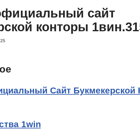
официальный сайт
рской конторы 1вин.31
025
ое
ициальный Сайт Букмекерской
тва 1win