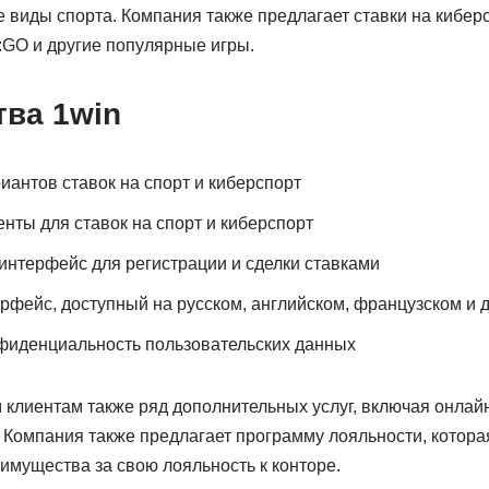
ие виды спорта. Компания также предлагает ставки на киберс
:GO и другие популярные игры.
ва 1win
антов ставок на спорт и киберспорт
ты для ставок на спорт и киберспорт
интерфейс для регистрации и сделки ставками
фейс, доступный на русском, английском, французском и д
фиденциальность пользовательских данных
 клиентам также ряд дополнительных услуг, включая онлайн
 Компания также предлагает программу лояльности, котора
имущества за свою лояльность к конторе.