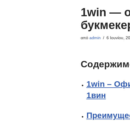
1win — 
букмеке
από
admin
6 Ιουνίου, 2
Содержим
1win – Оф
1вин
Преимущес