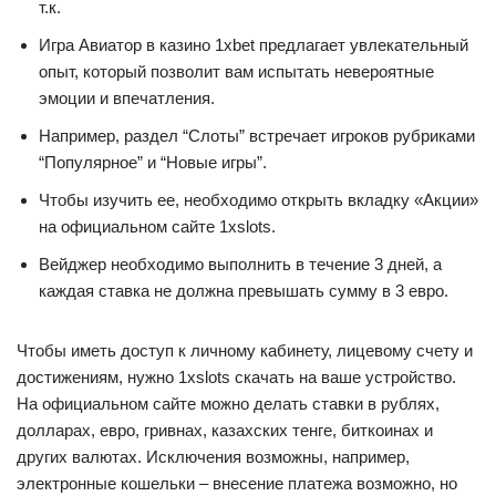
т.к.
Игра Авиатор в казино 1xbet предлагает увлекательный
опыт, который позволит вам испытать невероятные
эмоции и впечатления.
Например, раздел “Слоты” встречает игроков рубриками
“Популярное” и “Новые игры”.
Чтобы изучить ее, необходимо открыть вкладку «Акции»
на официальном сайте 1xslots.
Вейджер необходимо выполнить в течение 3 дней, а
каждая ставка не должна превышать сумму в 3 евро.
Чтобы иметь доступ к личному кабинету, лицевому счету и
достижениям, нужно 1xslots скачать на ваше устройство.
На официальном сайте можно делать ставки в рублях,
долларах, евро, гривнах, казахских тенге, биткоинах и
других валютах. Исключения возможны, например,
электронные кошельки – внесение платежа возможно, но