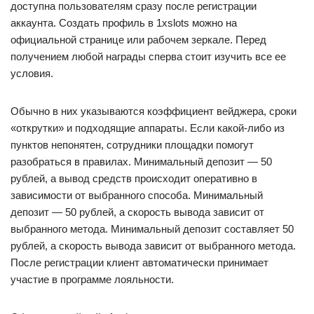
доступна пользователям сразу после регистрации
аккаунта. Создать профиль в 1xslots можно на
официальной странице или рабочем зеркале. Перед
получением любой награды сперва стоит изучить все ее
условия.
Обычно в них указываются коэффициент вейджера, сроки
«открутки» и подходящие аппараты. Если какой-либо из
пунктов непонятен, сотрудники площадки помогут
разобраться в правилах. Минимальный депозит — 50
рублей, а вывод средств происходит оперативно в
зависимости от выбранного способа. Минимальный
депозит — 50 рублей, а скорость вывода зависит от
выбранного метода. Минимальный депозит составляет 50
рублей, а скорость вывода зависит от выбранного метода.
После регистрации клиент автоматически принимает
участие в программе лояльности.