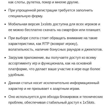
как слоты, рулетка, покер и многие другие.
При упрощенной регистрации требуется заполнить
специальную форму.
Мобильная версия 1xslots доступна для всех игроков и
ее можно бесплатно скачать на смартфон или планшет.
При выборе слота стоит обращать внимание на такие
характеристики, как RTP (возврат игроку),
волатильность, наличие бонусных раундов и джекпотов.
Загрузив приложение, вы получаете доступ ко всему
ассортименту игр и функционала, как на основной
платформе, что делает ваше участие в игре еще более
удобным.
Данная статья носит исключительно информационный
характер и не призывает к азартным играм.
Оно используется для обхода блокировок и технических
проблем, обеспечивая стабильный доступ к 1xSlots.