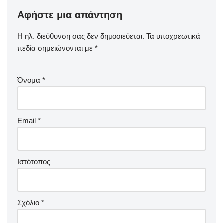
Αφήστε μια απάντηση
Η ηλ. διεύθυνση σας δεν δημοσιεύεται.
Τα υποχρεωτικά
πεδία σημειώνονται με
*
Όνομα
*
Email
*
Ιστότοπος
Σχόλιο
*