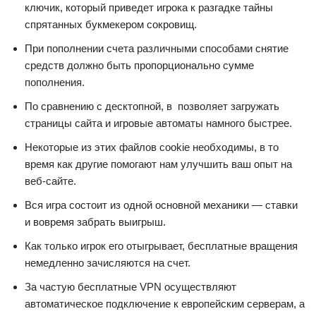
ключик, который приведет игрока к разгадке тайны
спрятанных букмекером сокровищ.
При пополнении счета различными способами снятие
средств должно быть пропорционально сумме
пополнения.
По сравнению с десктопной, в позволяет загружать
страницы сайта и игровые автоматы намного быстрее.
Некоторые из этих файлов cookie необходимы, в то
время как другие помогают нам улучшить ваш опыт на
веб-сайте.
Вся игра состоит из одной основной механики — ставки
и вовремя забрать выигрыш.
Как только игрок его отыгрывает, бесплатные вращения
немедленно зачисляются на счет.
За частую бесплатные VPN осуществляют
автоматическое подключение к европейским серверам, а