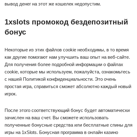
вывод денег на этот же кошелек недопустим.
1xslots промокод бездепозитный
бонус
Некоторые из этих файлов cookie необходимы, в то время
как другие помогают нам улучшить ваш опыт на веб-сайте.
Для получения более подробной информации о файлах
cookie, которые мы используем, пожалуйста, ознакомьтесь
с нашей Политикой конфиденциальности. Это очень
простая игра, справиться сможет абсолютно каждый новый
игрок.
После этого соответствующий бонус будет автоматически
зачислен на ваш счет. Вы сможете использовать
полученные бонусные средства или бесплатные спины для
игры на 1xSlots. Бонусная программа в онлайн казино