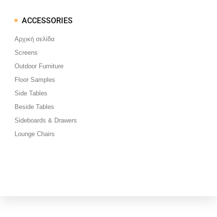
ACCESSORIES
Μεταπηδήστε
στο
Αρχική σελίδα
περιεχόμενο
Screens
Outdoor Furniture
Floor Samples
Side Tables
Beside Tables
Sideboards & Drawers
Lounge Chairs