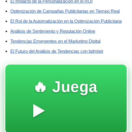
El Impacto de la Personalización en el ROI
Optimización de Campañas Publicitarias en Tiempo Real
El Rol de la Automatización en la Optimización Publicitaria
Análisis de Sentimiento y Reputación Online
Tendencias Emergentes en el Marketing Digital
El Futuro del Análisis de Tendencias con bdmbet
🔥 Juega
▶️