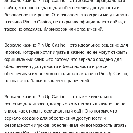
Зеркало казино Pin Up Casino – это зеркало официального
сайта, которое создано для обеспечения доступности и
безопасности игроков. Это означает, что игроки могут играть
в казино Pin Up Casino, не открывая официального сайта, а
также не опасаясь блокировок или ограничений.
Зеркало казино Pin Up Casino – это идеальное решение для
игроков, которые хотят играть в казино, но не могут открыть
официальный сайт. Это потому, что зеркало создано для
обеспечения доступности и безопасности игроков,
обеспечивая им возможность играть в казино Pin Up Casino,
не опасаясь блокировок или ограничений.
Зеркало казино Pin Up Casino – это также идеальное
решение для игроков, которые хотят играть в казино, но не
знают, как открыть официальный сайт. Это потому, что
зеркало создано для обеспечения доступности и
безопасности игроков, обеспечивая им возможность играть
в казино Pin Up Casino, не опасаясь блокировок или