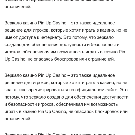
ограничений.
Зеркало казино Pin Up Casino – это также идеальное
решение для игроков, которые хотят играть в казино, но не
имеют доступа к интернету. Это потому, что зеркало
создано для обеспечения доступности и безопасности
игроков, обеспечивая им возможность играть в казино Pin
Up Casino, не опасаясь блокировок или ограничений.
Зеркало казино Pin Up Casino – это также идеальное
решение для игроков, которые хотят играть в казино, но не
знают, как зарегистрироваться на официальном сайте. Это
потому, что зеркало создано для обеспечения доступности
и безопасности игроков, обеспечивая им возможность
играть в казино Pin Up Casino, не опасаясь блокировок или
ограничений.
Зеркало казино Pin Up Casino – это также идеальное