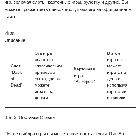
игр, включая слоты, карточные игры, рулетку и другие. Вы
можете просмотреть список доступных игр на официальном
сайте.
Игра
Описание
Эта игра
В этой
является
игре вы
Слот
классическим
можете
Карточная
“Book
примером
играть на
игра
of
слота, где вы
деньги,
“Blackjack”
Dead”
можете
используя
играть на
стратегии
деньги.
и тактики.
Шаг 3: Поставка Ставки
После выбора игры вы можете поставить ставку. Пин Ап