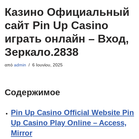
Казино Официальный
сайт Pin Up Casino
играть онлайн – Вход,
Зеркало.2838
από
admin
6 Ιουνίου, 2025
Содержимое
Pin Up Casino Official Website Pin
Up Casino Play Online – Access,
Mirror