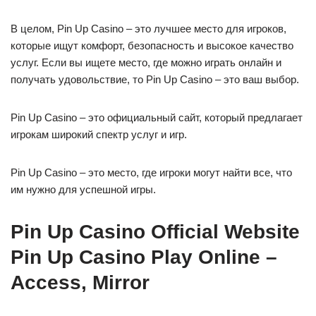
В целом, Pin Up Casino – это лучшее место для игроков,
которые ищут комфорт, безопасность и высокое качество
услуг. Если вы ищете место, где можно играть онлайн и
получать удовольствие, то Pin Up Casino – это ваш выбор.
Pin Up Casino – это официальный сайт, который предлагает
игрокам широкий спектр услуг и игр.
Pin Up Casino – это место, где игроки могут найти все, что
им нужно для успешной игры.
Pin Up Casino Official Website
Pin Up Casino Play Online –
Access, Mirror