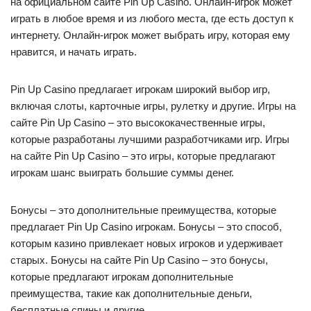
на официальном сайте Pin Up Casino. Онлайн-игрок может
играть в любое время и из любого места, где есть доступ к
интернету. Онлайн-игрок может выбрать игру, которая ему
нравится, и начать играть.
Pin Up Casino предлагает игрокам широкий выбор игр,
включая слоты, карточные игры, рулетку и другие. Игры на
сайте Pin Up Casino – это высококачественные игры,
которые разработаны лучшими разработчиками игр. Игры
на сайте Pin Up Casino – это игры, которые предлагают
игрокам шанс выиграть большие суммы денег.
Бонусы – это дополнительные преимущества, которые
предлагает Pin Up Casino игрокам. Бонусы – это способ,
которым казино привлекает новых игроков и удерживает
старых. Бонусы на сайте Pin Up Casino – это бонусы,
которые предлагают игрокам дополнительные
преимущества, такие как дополнительные деньги,
бесплатные спины и другие.