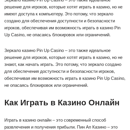
решение для игроков, которые хотят играть в казино, но не
имеют доступа к компьютеру. Это потому, что зеркало
создано для обеспечения доступности и безопасности
игроков, обеспечивая им возможность играть в казино Pin
Up Casino, не опасаясь блокировок или ограничений.
Зеркало казино Pin Up Casino – это также идеальное
решение для игроков, которые хотят играть в казино, но не
знают, как начать играть. Это потому, что зеркало создано
для обеспечения доступности и безопасности игроков,
обеспечивая им возможность играть в казино Pin Up Casino,
не опасаясь блокировок или ограничений.
Как Играть в Казино Онлайн
Играть в казино онлайн – это современный способ
развлечения и получения прибыли. Пин Ап Казино – это