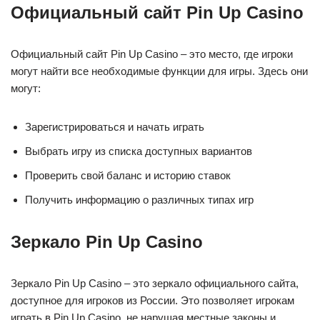
Официальный сайт Pin Up Casino
Официальный сайт Pin Up Casino – это место, где игроки
могут найти все необходимые функции для игры. Здесь они
могут:
Зарегистрироваться и начать играть
Выбрать игру из списка доступных вариантов
Проверить свой баланс и историю ставок
Получить информацию о различных типах игр
Зеркало Pin Up Casino
Зеркало Pin Up Casino – это зеркало официального сайта,
доступное для игроков из России. Это позволяет игрокам
играть в Pin Up Casino, не нарушая местные законы и