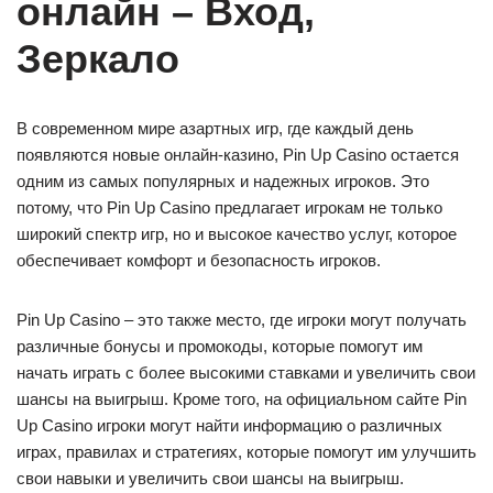
онлайн – Вход,
Зеркало
В современном мире азартных игр, где каждый день
появляются новые онлайн-казино, Pin Up Casino остается
одним из самых популярных и надежных игроков. Это
потому, что Pin Up Casino предлагает игрокам не только
широкий спектр игр, но и высокое качество услуг, которое
обеспечивает комфорт и безопасность игроков.
Pin Up Casino – это также место, где игроки могут получать
различные бонусы и промокоды, которые помогут им
начать играть с более высокими ставками и увеличить свои
шансы на выигрыш. Кроме того, на официальном сайте Pin
Up Casino игроки могут найти информацию о различных
играх, правилах и стратегиях, которые помогут им улучшить
свои навыки и увеличить свои шансы на выигрыш.