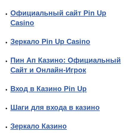
Официальный сайт Pin Up
Casino
Зеркало Pin Up Casino
Пин Ап Казино: Официальный
Сайт и Онлайн-Игрок
Вход в Казино Pin Up
Шаги для входа в казино
Зеркало Казино