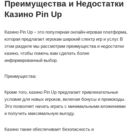
Преимущества и Недостатки
Казино Pin Up
Казино Pin Up – это популярная онлайн-игровая платформа,
которая предлагает игрокам широкий спектр игр и услуг. В
этом разделе мы рассмотрим преимущества и недостатки
казино, чтобы помочь вам сделать более
информированный выбор.
Преимущества:
Кроме того, казино Pin Up предлагает привлекательные
условия для новых игроков, включая бонусы и промокоды.
Это позволяет начать играть с минимальными вложениями
и получить максимальную выгоду.
Казино также обеспечивает безопасность и