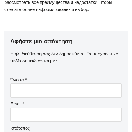
рассмотреть все преимущества и недостатки, чтобы
сделать более информированный выбор.
Αφήστε μια απάντηση
Η ηλ. διεύθυνση σας δεν δημοσιεύεται.
Τα υποχρεωτικά
πεδία σημειώνονται με
*
Όνομα
*
Email
*
Ιστότοπος