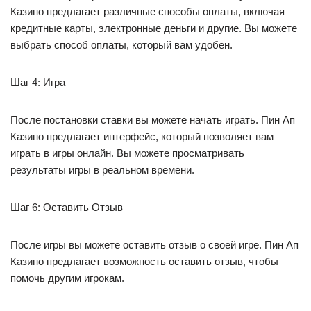
Казино предлагает различные способы оплаты, включая
кредитные карты, электронные деньги и другие. Вы можете
выбрать способ оплаты, который вам удобен.
Шаг 4: Игра
После постановки ставки вы можете начать играть. Пин Ап
Казино предлагает интерфейс, который позволяет вам
играть в игры онлайн. Вы можете просматривать
результаты игры в реальном времени.
Шаг 6: Оставить Отзыв
После игры вы можете оставить отзыв о своей игре. Пин Ап
Казино предлагает возможность оставить отзыв, чтобы
помочь другим игрокам.