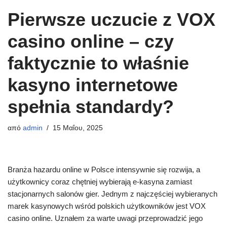
Pierwsze uczucie z VOX
casino online – czy
faktycznie to właśnie
kasyno internetowe
spełnia standardy?
από
admin
15 Μαΐου, 2025
Branża hazardu online w Polsce intensywnie się rozwija, a
użytkownicy coraz chętniej wybierają e-kasyna zamiast
stacjonarnych salonów gier. Jednym z najczęściej wybieranych
marek kasynowych wśród polskich użytkowników jest VOX
casino online. Uznałem za warte uwagi przeprowadzić jego