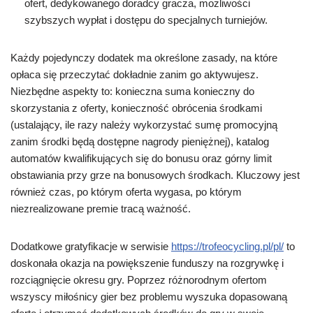
ofert, dedykowanego doradcy gracza, możliwości
szybszych wypłat i dostępu do specjalnych turniejów.
Każdy pojedynczy dodatek ma określone zasady, na które
opłaca się przeczytać dokładnie zanim go aktywujesz.
Niezbędne aspekty to: konieczna suma konieczny do
skorzystania z oferty, konieczność obrócenia środkami
(ustalający, ile razy należy wykorzystać sumę promocyjną
zanim środki będą dostępne nagrody pieniężnej), katalog
automatów kwalifikujących się do bonusu oraz górny limit
obstawiania przy grze na bonusowych środkach. Kluczowy jest
również czas, po którym oferta wygasa, po którym
niezrealizowane premie tracą ważność.
Dodatkowe gratyfikacje w serwisie
https://trofeocycling.pl/pl/
to
doskonała okazja na powiększenie funduszy na rozgrywkę i
rozciągnięcie okresu gry. Poprzez różnorodnym ofertom
wszyscy miłośnicy gier bez problemu wyszuka dopasowaną