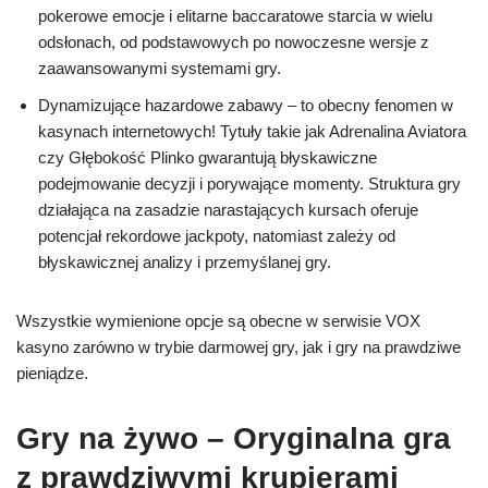
pokerowe emocje i elitarne baccaratowe starcia w wielu
odsłonach, od podstawowych po nowoczesne wersje z
zaawansowanymi systemami gry.
Dynamizujące hazardowe zabawy – to obecny fenomen w
kasynach internetowych! Tytuły takie jak Adrenalina Aviatora
czy Głębokość Plinko gwarantują błyskawiczne
podejmowanie decyzji i porywające momenty. Struktura gry
działająca na zasadzie narastających kursach oferuje
potencjał rekordowe jackpoty, natomiast zależy od
błyskawicznej analizy i przemyślanej gry.
Wszystkie wymienione opcje są obecne w serwisie VOX
kasyno zarówno w trybie darmowej gry, jak i gry na prawdziwe
pieniądze.
Gry na żywo – Oryginalna gra
z prawdziwymi krupierami