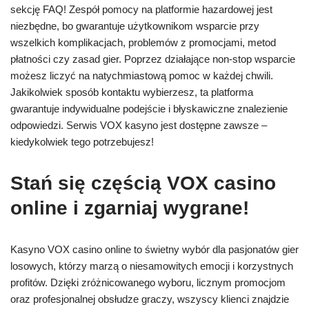
sekcję FAQ! Zespół pomocy na platformie hazardowej jest
niezbędne, bo gwarantuje użytkownikom wsparcie przy
wszelkich komplikacjach, problemów z promocjami, metod
płatności czy zasad gier. Poprzez działające non-stop wsparcie
możesz liczyć na natychmiastową pomoc w każdej chwili.
Jakikolwiek sposób kontaktu wybierzesz, ta platforma
gwarantuje indywidualne podejście i błyskawiczne znalezienie
odpowiedzi. Serwis VOX kasyno jest dostępne zawsze –
kiedykolwiek tego potrzebujesz!
Stań się częścią VOX casino
online i zgarniaj wygrane!
Kasyno VOX casino online to świetny wybór dla pasjonatów gier
losowych, którzy marzą o niesamowitych emocji i korzystnych
profitów. Dzięki zróżnicowanego wyboru, licznym promocjom
oraz profesjonalnej obsłudze graczy, wszyscy klienci znajdzie