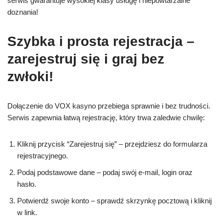
serwis gwarantuje wysokiej klasy usługę i niepowtarzalne
doznania!
Szybka i prosta rejestracja –
zarejestruj się i graj bez
zwłoki!
Dołączenie do VOX kasyno przebiega sprawnie i bez trudności.
Serwis zapewnia łatwą rejestrację, który trwa zaledwie chwilę:
Kliknij przycisk “Zarejestruj się” – przejdziesz do formularza
rejestracyjnego.
Podaj podstawowe dane – podaj swój e-mail, login oraz
hasło.
Potwierdź swoje konto – sprawdź skrzynkę pocztową i kliknij
w link.