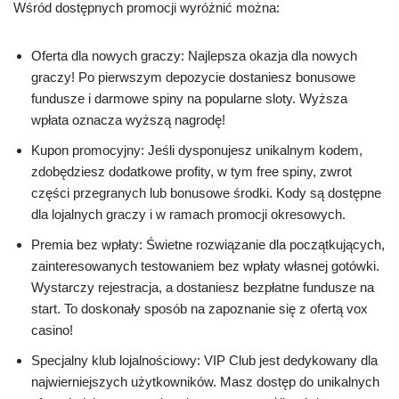
Wśród dostępnych promocji wyróżnić można:
Oferta dla nowych graczy: Najlepsza okazja dla nowych
graczy! Po pierwszym depozycie dostaniesz bonusowe
fundusze i darmowe spiny na popularne sloty. Wyższa
wpłata oznacza wyższą nagrodę!
Kupon promocyjny: Jeśli dysponujesz unikalnym kodem,
zdobędziesz dodatkowe profity, w tym free spiny, zwrot
części przegranych lub bonusowe środki. Kody są dostępne
dla lojalnych graczy i w ramach promocji okresowych.
Premia bez wpłaty: Świetne rozwiązanie dla początkujących,
zainteresowanych testowaniem bez wpłaty własnej gotówki.
Wystarczy rejestracja, a dostaniesz bezpłatne fundusze na
start. To doskonały sposób na zapoznanie się z ofertą vox
casino!
Specjalny klub lojalnościowy: VIP Club jest dedykowany dla
najwierniejszych użytkowników. Masz dostęp do unikalnych