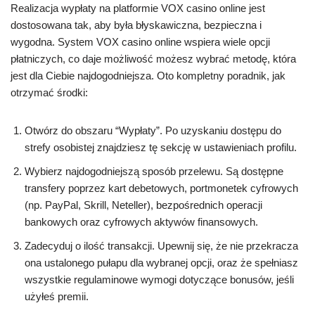
Realizacja wypłaty na platformie VOX casino online jest
dostosowana tak, aby była błyskawiczna, bezpieczna i
wygodna. System VOX casino online wspiera wiele opcji
płatniczych, co daje możliwość możesz wybrać metodę, która
jest dla Ciebie najdogodniejsza. Oto kompletny poradnik, jak
otrzymać środki:
Otwórz do obszaru “Wypłaty”. Po uzyskaniu dostępu do
strefy osobistej znajdziesz tę sekcję w ustawieniach profilu.
Wybierz najdogodniejszą sposób przelewu. Są dostępne
transfery poprzez kart debetowych, portmonetek cyfrowych
(np. PayPal, Skrill, Neteller), bezpośrednich operacji
bankowych oraz cyfrowych aktywów finansowych.
Zadecyduj o ilość transakcji. Upewnij się, że nie przekracza
ona ustalonego pułapu dla wybranej opcji, oraz że spełniasz
wszystkie regulaminowe wymogi dotyczące bonusów, jeśli
użyłeś premii.