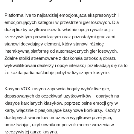
Platforma live to najbardziej emocjonująca ekspresowych i
emocjonujących kategorii w przestrzeni gier losowych. Dla
dużej liczby użytkowników to właśnie opcja rywalizacji z
rzeczywistym prowadzącym oraz pozostałymi graczami
stanowi decydujący element, który stanowi różnicę
interaktywną platformę od automatycznych gier losowych.
Zdalne stoliki streamowane z doskonałą ostrością obrazu,
wykwalifikowani dealerzy i opcje interakcji przekładają się na to,
że każda partia naśladuje pobyt w fizycznym kasynie.
Kasyno VOX kasyno zapewnia bogaty wybór live gier,
dopasowanych do oczekiwań użytkowników – opartych na
klasyce karcianych klasyków, poprzez pełne emocji gry w
karty, włącznie z pasjonujące kasynowe konkursy. Każdy z
dostępnych wariantów umożliwia wyjątkowe przeżycia,
umożliwiając, użytkownikom poczuć mocne wrażenia w
rzeczywistej aurze kasyna.