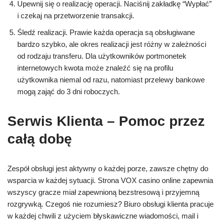
Upewnij się o realizację operacji. Naciśnij zakładkę “Wypłać”
i czekaj na przetworzenie transakcji.
Śledź realizacji. Prawie każda operacja są obsługiwane
bardzo szybko, ale okres realizacji jest różny w zależności
od rodzaju transferu. Dla użytkowników portmonetek
internetowych kwota może znaleźć się na profilu
użytkownika niemal od razu, natomiast przelewy bankowe
mogą zająć do 3 dni roboczych.
Serwis Klienta – Pomoc przez
całą dobę
Zespół obsługi jest aktywny o każdej porze, zawsze chętny do
wsparcia w każdej sytuacji. Strona VOX casino online zapewnia
wszyscy gracze miał zapewnioną bezstresową i przyjemną
rozgrywką. Czegoś nie rozumiesz? Biuro obsługi klienta pracuje
w każdej chwili z użyciem błyskawiczne wiadomości, mail i