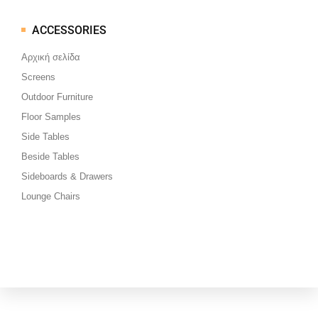
ACCESSORIES
Μεταπηδήστε
στο
Αρχική σελίδα
περιεχόμενο
Screens
Outdoor Furniture
Floor Samples
Side Tables
Beside Tables
Sideboards & Drawers
Lounge Chairs