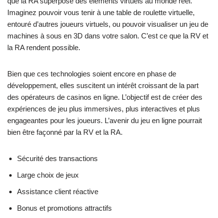
que la RA superpose des éléments virtuels au monde réel.
Imaginez pouvoir vous tenir à une table de roulette virtuelle,
entouré d’autres joueurs virtuels, ou pouvoir visualiser un jeu de
machines à sous en 3D dans votre salon. C’est ce que la RV et
la RA rendent possible.
Bien que ces technologies soient encore en phase de
développement, elles suscitent un intérêt croissant de la part
des opérateurs de casinos en ligne. L’objectif est de créer des
expériences de jeu plus immersives, plus interactives et plus
engageantes pour les joueurs. L’avenir du jeu en ligne pourrait
bien être façonné par la RV et la RA.
Sécurité des transactions
Large choix de jeux
Assistance client réactive
Bonus et promotions attractifs