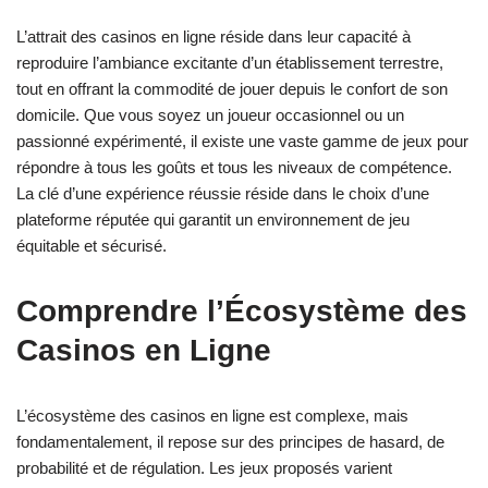
L’attrait des casinos en ligne réside dans leur capacité à
reproduire l’ambiance excitante d’un établissement terrestre,
tout en offrant la commodité de jouer depuis le confort de son
domicile. Que vous soyez un joueur occasionnel ou un
passionné expérimenté, il existe une vaste gamme de jeux pour
répondre à tous les goûts et tous les niveaux de compétence.
La clé d’une expérience réussie réside dans le choix d’une
plateforme réputée qui garantit un environnement de jeu
équitable et sécurisé.
Comprendre l’Écosystème des
Casinos en Ligne
L’écosystème des casinos en ligne est complexe, mais
fondamentalement, il repose sur des principes de hasard, de
probabilité et de régulation. Les jeux proposés varient