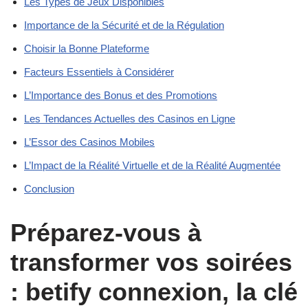
Les Types de Jeux Disponibles
Importance de la Sécurité et de la Régulation
Choisir la Bonne Plateforme
Facteurs Essentiels à Considérer
L’Importance des Bonus et des Promotions
Les Tendances Actuelles des Casinos en Ligne
L’Essor des Casinos Mobiles
L’Impact de la Réalité Virtuelle et de la Réalité Augmentée
Conclusion
Préparez-vous à
transformer vos soirées
: betify connexion, la clé