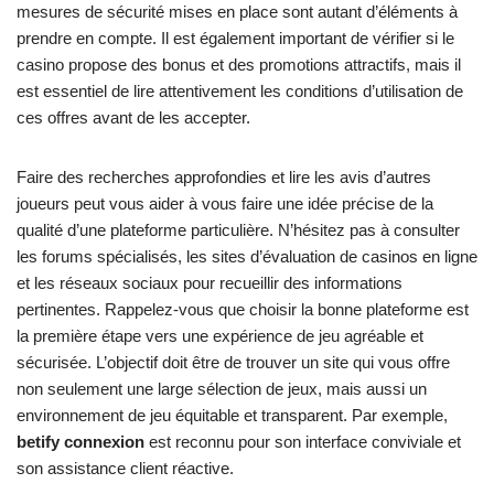
mesures de sécurité mises en place sont autant d’éléments à
prendre en compte. Il est également important de vérifier si le
casino propose des bonus et des promotions attractifs, mais il
est essentiel de lire attentivement les conditions d’utilisation de
ces offres avant de les accepter.
Faire des recherches approfondies et lire les avis d’autres
joueurs peut vous aider à vous faire une idée précise de la
qualité d’une plateforme particulière. N’hésitez pas à consulter
les forums spécialisés, les sites d’évaluation de casinos en ligne
et les réseaux sociaux pour recueillir des informations
pertinentes. Rappelez-vous que choisir la bonne plateforme est
la première étape vers une expérience de jeu agréable et
sécurisée. L’objectif doit être de trouver un site qui vous offre
non seulement une large sélection de jeux, mais aussi un
environnement de jeu équitable et transparent. Par exemple,
betify connexion
est reconnu pour son interface conviviale et
son assistance client réactive.