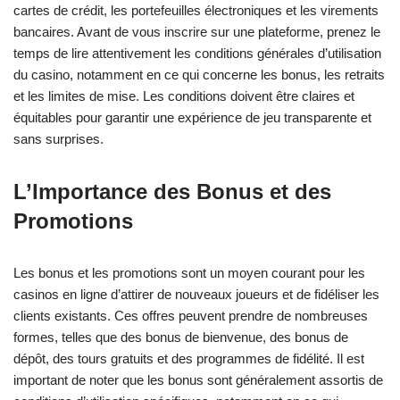
cartes de crédit, les portefeuilles électroniques et les virements
bancaires. Avant de vous inscrire sur une plateforme, prenez le
temps de lire attentivement les conditions générales d’utilisation
du casino, notamment en ce qui concerne les bonus, les retraits
et les limites de mise. Les conditions doivent être claires et
équitables pour garantir une expérience de jeu transparente et
sans surprises.
L’Importance des Bonus et des
Promotions
Les bonus et les promotions sont un moyen courant pour les
casinos en ligne d’attirer de nouveaux joueurs et de fidéliser les
clients existants. Ces offres peuvent prendre de nombreuses
formes, telles que des bonus de bienvenue, des bonus de
dépôt, des tours gratuits et des programmes de fidélité. Il est
important de noter que les bonus sont généralement assortis de