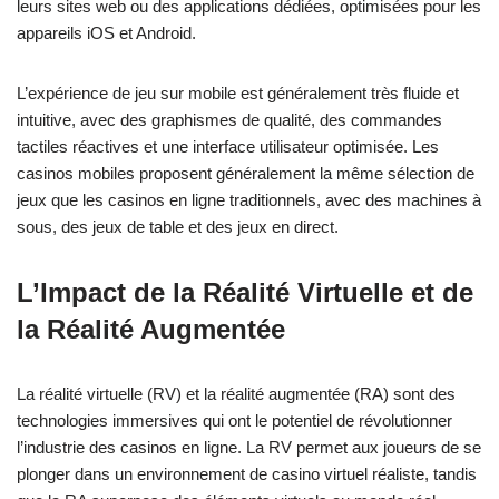
leurs sites web ou des applications dédiées, optimisées pour les
appareils iOS et Android.
L’expérience de jeu sur mobile est généralement très fluide et
intuitive, avec des graphismes de qualité, des commandes
tactiles réactives et une interface utilisateur optimisée. Les
casinos mobiles proposent généralement la même sélection de
jeux que les casinos en ligne traditionnels, avec des machines à
sous, des jeux de table et des jeux en direct.
L’Impact de la Réalité Virtuelle et de
la Réalité Augmentée
La réalité virtuelle (RV) et la réalité augmentée (RA) sont des
technologies immersives qui ont le potentiel de révolutionner
l’industrie des casinos en ligne. La RV permet aux joueurs de se
plonger dans un environnement de casino virtuel réaliste, tandis