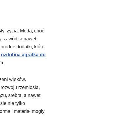
styl życia. Moda, choć
ny, zawód, a nawet
orodne dodatki, które
a
ozdobna agrafka do
m.
zeni wieków.
 rozwoju rzemiosła,
zu, srebra, a nawet
ię nie tylko
orma i materiał mogły