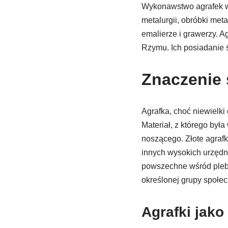
Wykonawstwo agrafek wy
metalurgii, obróbki meta
emalierze i grawerzy. 
Rzymu. Ich posiadanie 
Znaczenie 
Agrafka, choć niewielk
Materiał, z którego był
noszącego. Złote agraf
innych wysokich urzędn
powszechne wśród plebsu
określonej grupy społe
Agrafki jak