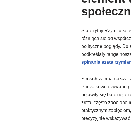
społecz
Starożytny Rzym to kole
różniąca się od współcz
polityczne poglądy. Do 
podkreślały rangę nosz
spinania szata rzymia
Sposób zapinania szat 
Początkowo używano pro
pojawiły się bardziej o
złota, często zdobione 
praktycznym zapięciem, 
precyzyjnie wskazywać