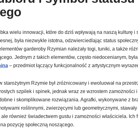
nego
bka wielu innowacji, które do dziś wpływają na naszą kulturę i 
esnej, była niezwykle istotna, odzwierciedlając status społecz
elementów garderoby Rzymian należały togi, tuniki, a także różn
ącego. Jednym z takich elementów, często niedocenianym, był
nina
– przedmiot łączący funkcjonalność z artystycznym wyraze
w starożytnym Rzymie był zróżnicowany i ewoluował na przestr
stych szpilek i spinek, jednak wraz ze wzrostem zamożności i
zdobne i skomplikowane rozwiązania. Agrafki, wykonywane z brą
motywami roślinnymi, zwierzęcymi lub geometrycznymi, stawały s
ale również świadectwem gustu i zamożności właściciela. Ich f
 na pozycję społeczną noszącego.