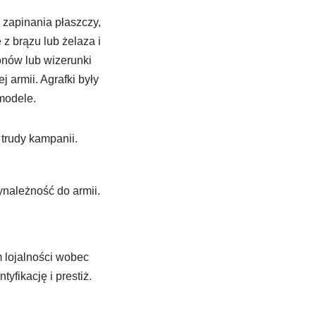
 zapinania płaszczy,
z brązu lub żelaza i
onów lub wizerunki
 armii. Agrafki były
modele.
 trudy kampanii.
ynależność do armii.
m lojalności wobec
yfikację i prestiż.