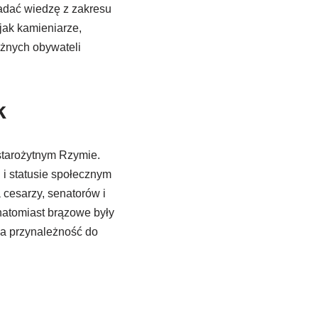
adać wiedzę z zakresu
 jak kamieniarze,
ożnych obywateli
k
starożytnym Rzymie.
 i statusie społecznym
cesarzy, senatorów i
natomiast brązowe były
na przynależność do