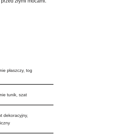
o przed złymi mocami.
ie płaszczy, tog
ie tunik, szat
t dekoracyjny,
iczny