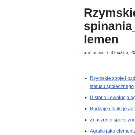
Rzymskie
spinania
lemen
από
admin
3 Ιουλίου, 2
Rzymskie stroje i oz
statusu społecznego
Historia i ewolucja a
Rodzaje i funkcje ag
Znaczenie społeczne 
Agrafki jako element