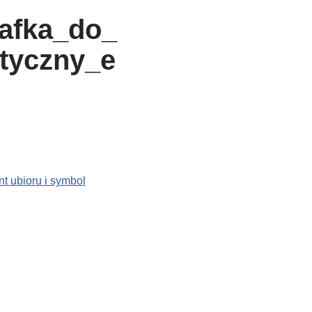
afka_do_
ktyczny_e
t ubioru i symbol