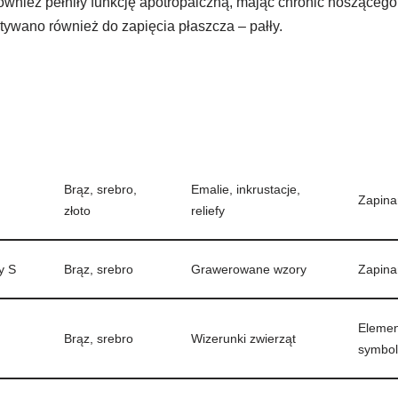
również pełniły funkcję apotropaiczną, mając chronić nosząceg
tywano również do zapięcia płaszcza – pałły.
Brąz, srebro,
Emalie, inkrustacje,
Zapinan
złoto
reliefy
y S
Brąz, srebro
Grawerowane wzory
Zapinan
Elemen
Brąz, srebro
Wizerunki zwierząt
symbol