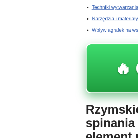
Techniki wytwarzania
Narzędzia i materiał
Wpływ agrafek na ws
🔥 
Rzymskie
spinania
element 