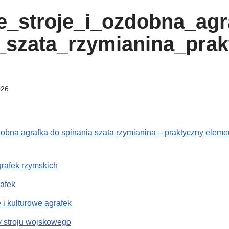
_stroje_i_ozdobna_agr
_szata_rzymianina_pra
026
dobna agrafka do spinania szata rzymianina – praktyczny elemen
grafek rzymskich
rafek
i kulturowe agrafek
y stroju wojskowego