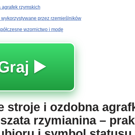
 agrafek rzymskich
y wykorzystywane przez rzemieślników
półczesne wzornictwo i modę
Graj ▶️
 stroje i ozdobna agraf
 szata rzymianina – pra
ubioru i symbol statusu