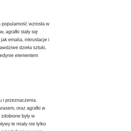
h popularność wzrosła w
 agrafki stały się
ak emalia, inkrustacje i
awdziwe dzieła sztuki,
 jedynie elementem
u i przeznaczenia.
wiasem, oraz agrafki w
i zdobione były w
tywy te miały nie tylko