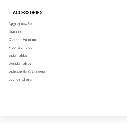
ACCESSORIES
Μεταπηδήστε
στο
Αρχική σελίδα
περιεχόμενο
Screens
Outdoor Furniture
Floor Samples
Side Tables
Beside Tables
Sideboards & Drawers
Lounge Chairs