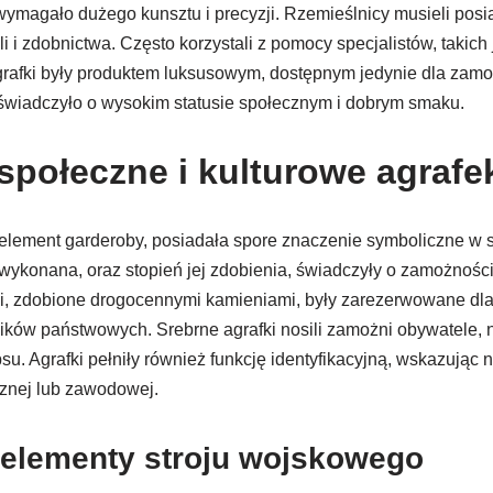
magało dużego kunsztu i precyzji. Rzemieślnicy musieli posi
li i zdobnictwa. Często korzystali z pomocy specjalistów, takich
Agrafki były produktem luksusowym, dostępnym jedynie dla zam
świadczyło o wysokim statusie społecznym i dobrym smaku.
społeczne i kulturowe agrafe
i element garderoby, posiadała spore znaczenie symboliczne w 
a wykonana, oraz stopień jej zdobienia, świadczyły o zamożności
ki, zdobione drogocennymi kamieniami, były zarezerwowane dla 
ików państwowych. Srebrne agrafki nosili zamożni obywatele, 
. Agrafki pełniły również funkcję identyfikacyjną, wskazując 
cznej lub zawodowej.
o elementy stroju wojskowego