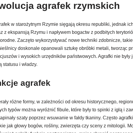
 ewolucja agrafek rzymskich
afek w starożytnym Rzymie sięgają okresu republiki, jednak ic
 z ekspansją Rzymu i napływem bogactw z podbitych terytoriów,
norodne. Zaczęto wykorzystywać nowe techniki zdobnicze, takie j
eślnicy doskonale opanowali sztukę obróbki metali, tworząc pr
rycjuszów i wysokich urzędników państwowych. Agrafki nie były
ą statusu i władzy.
nkcje agrafek
erały różne formy, w zależności od okresu historycznego, region
h typów można wyróżnić fibule, które były to spinki z igłą i za
e zapinały szaty poprzez wsuwanie w fałdy tkaniny. Często agrafk
e jak głowy bogów, rośliny, zwierzęta czy sceny z mitologii. Mo