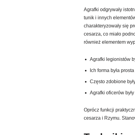
Agrafki odgrywały istot
tunik i innych elementó
charakteryzowały się pr
cesarza, co miało podnos
również elementem wypos
Agrafki legionistów 
Ich forma była prosta
Często zdobione były
Agrafki oficerów był
Oprócz funkcji praktycz
cesarza i Rzymu. Stanow