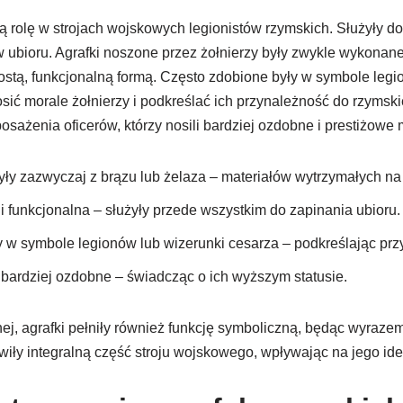
ną rolę w strojach wojskowych legionistów rzymskich. Służyły do
w ubioru. Agrafki noszone przez żołnierzy były zwykle wykonane 
ostą, funkcjonalną formą. Często zdobione były w symbole legi
ić morale żołnierzy i podkreślać ich przynależność do rzymskiej
ażenia oficerów, którzy nosili bardziej ozdobne i prestiżowe 
były zazwyczaj z brązu lub żelaza – materiałów wytrzymałych na
 i funkcjonalna – służyły przede wszystkim do zapinania ubioru.
 w symbole legionów lub wizerunki cesarza – podkreślając prz
y bardziej ozdobne – świadcząc o ich wyższym statusie.
nej, agrafki pełniły również funkcję symboliczną, będąc wyraze
iły integralną część stroju wojskowego, wpływając na jego ident