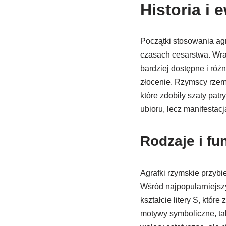
Historia i
Początki stosowania agr
czasach cesarstwa. Wraz
bardziej dostępne i róż
złocenie. Rzymscy rzemi
które zdobiły szaty pat
ubioru, lecz manifestacj
Rodzaje i fu
Agrafki rzymskie przybi
Wśród najpopularniejszyc
kształcie litery S, któr
motywy symboliczne, taki