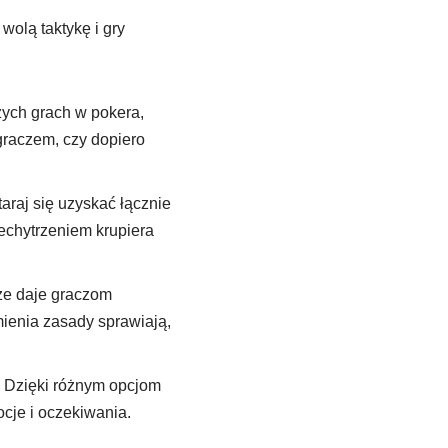
wolą taktykę i gry
zych grach w pokera,
graczem, czy dopiero
taraj się uzyskać łącznie
echytrzeniem krupiera
dze daje graczom
mienia zasady sprawiają,
y. Dzięki różnym opcjom
ocje i oczekiwania.