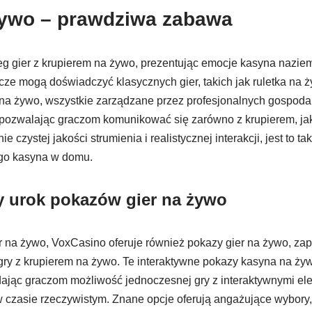
ywo – prawdziwa zabawa
eg gier z krupierem na żywo, prezentując emocje kasyna nazie
ze mogą doświadczyć klasycznych gier, takich jak ruletka na ż
na żywo, wszystkie zarządzane przez profesjonalnych gospodarz
pozwalając graczom komunikować się zarówno z krupierem, jak
ie czystej jakości strumienia i realistycznej interakcji, jest to tak 
go kasyna w domu.
y urok pokazów gier na żywo
r na żywo, VoxCasino oferuje również pokazy gier na żywo, z
ry z krupierem na żywo. Te interaktywne pokazy kasyna na ży
dając graczom możliwość jednoczesnej gry z interaktywnymi el
 czasie rzeczywistym. Znane opcje oferują angażujące wybory,