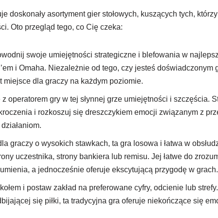
je doskonały asortyment gier stołowych, kuszących tych, którzy 
. Oto przegląd tego, co Cię czeka:
wodnij swoje umiejętności strategiczne i blefowania w najleps
d’em i Omaha. Niezależnie od tego, czy jesteś doświadczonym 
st miejsce dla graczy na każdym poziomie.
 z operatorem gry w tej słynnej grze umiejętności i szczęścia. S
roczenia i rozkoszuj się dreszczykiem emocji związanym z prz
 działaniom.
dla graczy o wysokich stawkach, ta gra losowa i łatwa w obsłu
ony uczestnika, strony bankiera lub remisu. Jej łatwe do zrozu
ozumienia, a jednocześnie oferuje ekscytującą przygodę w grach.
 kołem i postaw zakład na preferowane cyfry, odcienie lub stref
dbijającej się piłki, ta tradycyjna gra oferuje niekończące się em