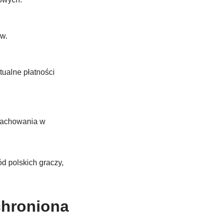
w.
tualne płatności
zachowania w
d polskich graczy,
chroniona