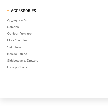
ACCESSORIES
Μεταπηδήστε
στο
Αρχική σελίδα
περιεχόμενο
Screens
Outdoor Furniture
Floor Samples
Side Tables
Beside Tables
Sideboards & Drawers
Lounge Chairs