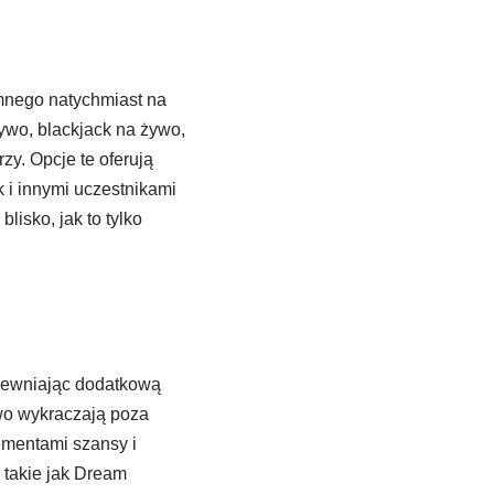
mnego natychmiast na
ywo, blackjack na żywo,
y. Opcje te oferują
 i innymi uczestnikami
blisko, jak to tylko
apewniając dodatkową
wo wykraczają poza
ementami szansy i
 takie jak Dream