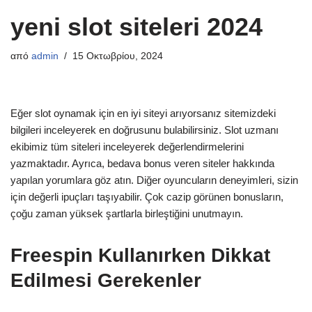
yeni slot siteleri 2024
από
admin
15 Οκτωβρίου, 2024
Eğer slot oynamak için en iyi siteyi arıyorsanız sitemizdeki
bilgileri inceleyerek en doğrusunu bulabilirsiniz. Slot uzmanı
ekibimiz tüm siteleri inceleyerek değerlendirmelerini
yazmaktadır. Ayrıca, bedava bonus veren siteler hakkında
yapılan yorumlara göz atın. Diğer oyuncuların deneyimleri, sizin
için değerli ipuçları taşıyabilir. Çok cazip görünen bonusların,
çoğu zaman yüksek şartlarla birleştiğini unutmayın.
Freespin Kullanırken Dikkat
Edilmesi Gerekenler