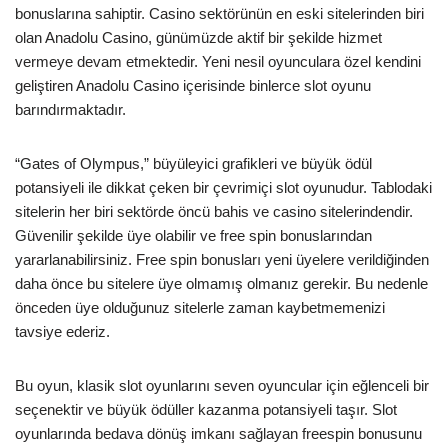
bonuslarına sahiptir. Casino sektörünün en eski sitelerinden biri
olan Anadolu Casino, günümüzde aktif bir şekilde hizmet
vermeye devam etmektedir. Yeni nesil oyunculara özel kendini
geliştiren Anadolu Casino içerisinde binlerce slot oyunu
barındırmaktadır.
“Gates of Olympus,” büyüleyici grafikleri ve büyük ödül
potansiyeli ile dikkat çeken bir çevrimiçi slot oyunudur. Tablodaki
sitelerin her biri sektörde öncü bahis ve casino sitelerindendir.
Güvenilir şekilde üye olabilir ve free spin bonuslarından
yararlanabilirsiniz. Free spin bonusları yeni üyelere verildiğinden
daha önce bu sitelere üye olmamış olmanız gerekir. Bu nedenle
önceden üye olduğunuz sitelerle zaman kaybetmemenizi
tavsiye ederiz.
Bu oyun, klasik slot oyunlarını seven oyuncular için eğlenceli bir
seçenektir ve büyük ödüller kazanma potansiyeli taşır. Slot
oyunlarında bedava dönüş imkanı sağlayan freespin bonusunu