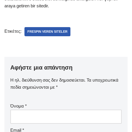
araya getiren bir sitedir.
Ετικέτες:
FRESPIN VEREN SITELER
Αφήστε μια απάντηση
Η ηλ. διεύθυνση σας δεν δημοσιεύεται.
Τα υποχρεωτικά
πεδία σημειώνονται με
*
Όνομα
*
Email
*